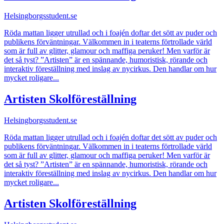
Helsingborgsstudent.se
Röda mattan ligger utrullad och i foajén doftar det sött av puder och
publikens förväntningar. Välkommen in i teaterns förtrollade värld
som är full av glitter, glamour och maffiga peruker! Men varför är
det så tyst? ”Artisten” är en spännande, humoristisk, rörande och
interaktiv föreställning med inslag av nycirkus. Den handlar om hur
mycket roligare...
Artisten Skolföreställning
Helsingborgsstudent.se
Röda mattan ligger utrullad och i foajén doftar det sött av puder och
publikens förväntningar. Välkommen in i teaterns förtrollade värld
som är full av glitter, glamour och maffiga peruker! Men varför är
det så tyst? ”Artisten” är en spännande, humoristisk, rörande och
interaktiv föreställning med inslag av nycirkus. Den handlar om hur
mycket roligare...
Artisten Skolföreställning