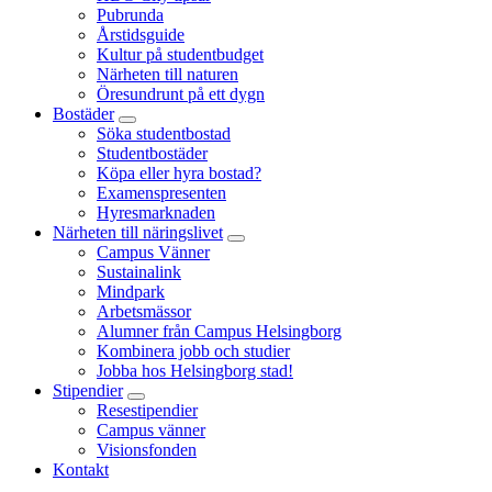
Pubrunda
Årstidsguide
Kultur på studentbudget
Närheten till naturen
Öresundrunt på ett dygn
Bostäder
Söka studentbostad
Studentbostäder
Köpa eller hyra bostad?
Examenspresenten
Hyresmarknaden
Närheten till näringslivet
Campus Vänner
Sustainalink
Mindpark
Arbetsmässor
Alumner från Campus Helsingborg
Kombinera jobb och studier
Jobba hos Helsingborg stad!
Stipendier
Resestipendier
Campus vänner
Visionsfonden
Kontakt