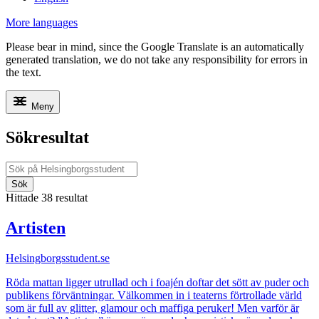
More languages
Please bear in mind, since the Google Translate is an automatically
generated translation, we do not take any responsibility for errors in
the text.
Meny
Sökresultat
Sök
Hittade 38 resultat
Artisten
Helsingborgsstudent.se
Röda mattan ligger utrullad och i foajén doftar det sött av puder och
publikens förväntningar. Välkommen in i teaterns förtrollade värld
som är full av glitter, glamour och maffiga peruker! Men varför är