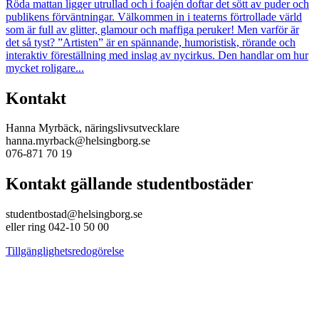
Röda mattan ligger utrullad och i foajén doftar det sött av puder och
publikens förväntningar. Välkommen in i teaterns förtrollade värld
som är full av glitter, glamour och maffiga peruker! Men varför är
det så tyst? ”Artisten” är en spännande, humoristisk, rörande och
interaktiv föreställning med inslag av nycirkus. Den handlar om hur
mycket roligare...
Kontakt
Hanna Myrbäck, näringslivsutvecklare
hanna.myrback@helsingborg.se
076-871 70 19
Kontakt gällande studentbostäder
studentbostad@helsingborg.se
eller ring 042-10 50 00
Tillgänglighetsredogörelse