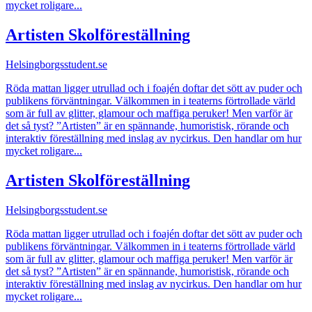
mycket roligare...
Artisten Skolföreställning
Helsingborgsstudent.se
Röda mattan ligger utrullad och i foajén doftar det sött av puder och
publikens förväntningar. Välkommen in i teaterns förtrollade värld
som är full av glitter, glamour och maffiga peruker! Men varför är
det så tyst? ”Artisten” är en spännande, humoristisk, rörande och
interaktiv föreställning med inslag av nycirkus. Den handlar om hur
mycket roligare...
Artisten Skolföreställning
Helsingborgsstudent.se
Röda mattan ligger utrullad och i foajén doftar det sött av puder och
publikens förväntningar. Välkommen in i teaterns förtrollade värld
som är full av glitter, glamour och maffiga peruker! Men varför är
det så tyst? ”Artisten” är en spännande, humoristisk, rörande och
interaktiv föreställning med inslag av nycirkus. Den handlar om hur
mycket roligare...