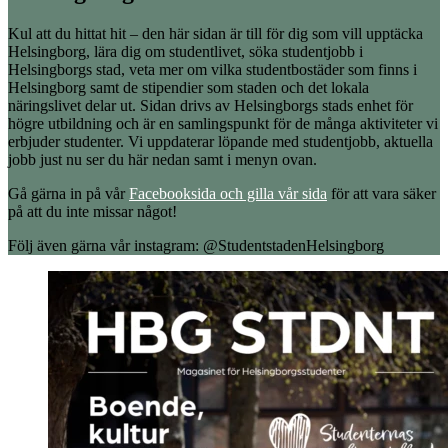
Kul att du hittat hit – den här sidan är till för dig som vill upptäcka
Helsingborg, lära dig om studentlivet, söka studentjobb i
Helsingborgs stad, veta mer om vilka studentbostäder som finns i
Helsingborg samt de stipendier som staden och det lokala
näringslivet delar ut. Sidan drivs av Helsingborgs stads enhet för
högre utbildning och är en samlingspunkt för de många aktiviteter vi
erbjuder studenter. Vi uppdaterar löpande med studentjobb, aktuella
jobb just nu ser du här nedan samt i menyn ovan.
Gå gärna in på vår
Facebooksida och gilla vår sida
för att vara säker
på att du inte missar något!
Följ även gärna vår instagram: @StudentstadenHelsingborg