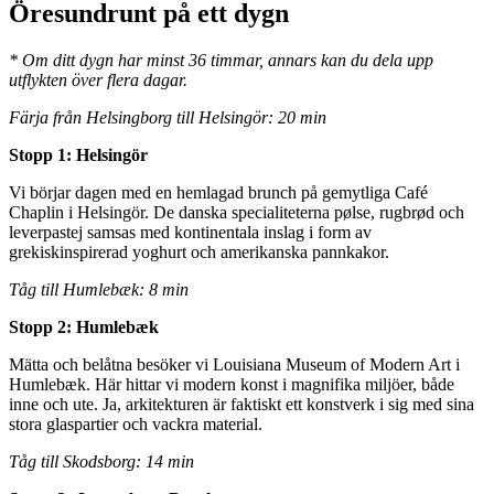
Öresundrunt på ett dygn
* Om ditt dygn har minst 36 timmar, annars kan du dela upp
utflykten över flera dagar.
Färja från Helsingborg till Helsingör: 20 min
Stopp 1: Helsingör
Vi börjar dagen med en hemlagad brunch på gemytliga Café
Chaplin i Helsingör. De danska specialiteterna pølse, rugbrød och
leverpastej samsas med kontinentala inslag i form av
grekiskinspirerad yoghurt och amerikanska pannkakor.
Tåg till Humlebæk: 8 min
Stopp 2: Humlebæk
Mätta och belåtna besöker vi Louisiana Museum of Modern Art i
Humlebæk. Här hittar vi modern konst i magnifika miljöer, både
inne och ute. Ja, arkitekturen är faktiskt ett konstverk i sig med sina
stora glaspartier och vackra material.
Tåg till Skodsborg: 14 min