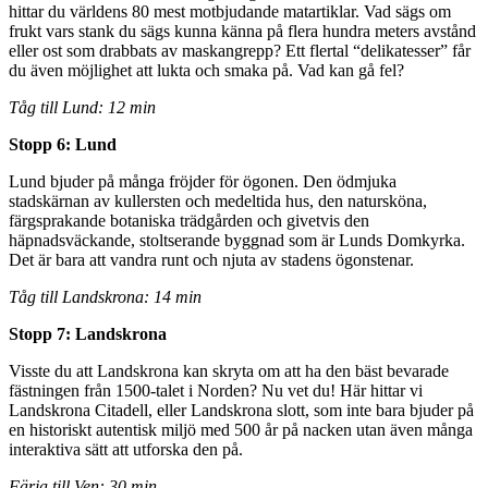
hittar du världens 80 mest motbjudande matartiklar. Vad sägs om
frukt vars stank du sägs kunna känna på flera hundra meters avstånd
eller ost som drabbats av maskangrepp? Ett flertal “delikatesser” får
du även möjlighet att lukta och smaka på. Vad kan gå fel?
Tåg till Lund: 12 min
Stopp 6: Lund
Lund bjuder på många fröjder för ögonen. Den ödmjuka
stadskärnan av kullersten och medeltida hus, den natursköna,
färgsprakande botaniska trädgården och givetvis den
häpnadsväckande, stoltserande byggnad som är Lunds Domkyrka.
Det är bara att vandra runt och njuta av stadens ögonstenar.
Tåg till Landskrona: 14 min
Stopp 7: Landskrona
Visste du att Landskrona kan skryta om att ha den bäst bevarade
fästningen från 1500-talet i Norden? Nu vet du! Här hittar vi
Landskrona Citadell, eller Landskrona slott, som inte bara bjuder på
en historiskt autentisk miljö med 500 år på nacken utan även många
interaktiva sätt att utforska den på.
Färja till Ven: 30 min