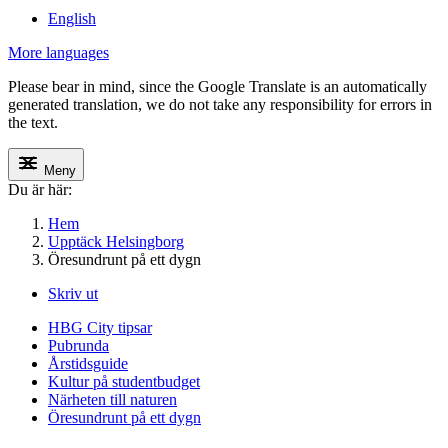
English
More languages
Please bear in mind, since the Google Translate is an automatically
generated translation, we do not take any responsibility for errors in
the text.
Meny
Du är här:
Hem
Upptäck Helsingborg
Öresundrunt på ett dygn
Skriv ut
HBG City tipsar
Pubrunda
Årstidsguide
Kultur på studentbudget
Närheten till naturen
Öresundrunt på ett dygn