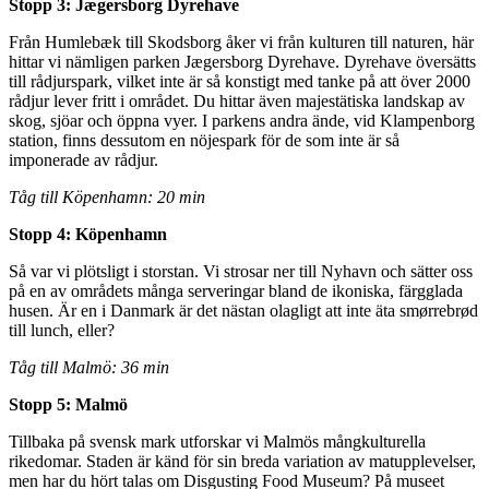
Stopp 3: Jægersborg Dyrehave
Från Humlebæk till Skodsborg åker vi från kulturen till naturen, här
hittar vi nämligen parken Jægersborg Dyrehave. Dyrehave översätts
till rådjurspark, vilket inte är så konstigt med tanke på att över 2000
rådjur lever fritt i området. Du hittar även majestätiska landskap av
skog, sjöar och öppna vyer. I parkens andra ände, vid Klampenborg
station, finns dessutom en nöjespark för de som inte är så
imponerade av rådjur.
Tåg till Köpenhamn: 20 min
Stopp 4: Köpenhamn
Så var vi plötsligt i storstan. Vi strosar ner till Nyhavn och sätter oss
på en av områdets många serveringar bland de ikoniska, färgglada
husen. Är en i Danmark är det nästan olagligt att inte äta smørrebrød
till lunch, eller?
Tåg till Malmö: 36 min
Stopp 5: Malmö
Tillbaka på svensk mark utforskar vi Malmös mångkulturella
rikedomar. Staden är känd för sin breda variation av matupplevelser,
men har du hört talas om Disgusting Food Museum? På museet