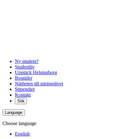
Ny student?
Studentliv
Upptäck Helsingborg
Bostäder
Närheten till näringslivet
Stipendier
Kontakt
Sök
Language
Choose language
English