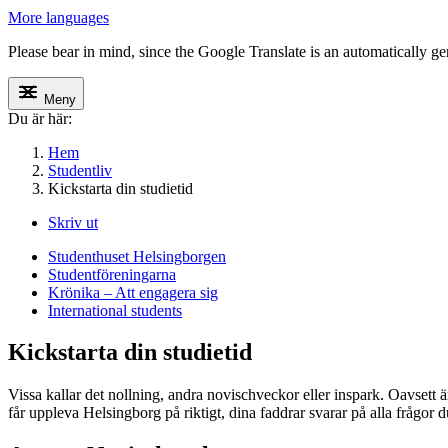
More languages
Please bear in mind, since the Google Translate is an automatically gene
Meny
Du är här:
Hem
Studentliv
Kickstarta din studietid
Skriv ut
Studenthuset Helsingborgen
Studentföreningarna
Krönika – Att engagera sig
International students
Kickstarta din studietid
Vissa kallar det nollning, andra novischveckor eller inspark. Oavsett 
får uppleva Helsingborg på riktigt, dina faddrar svarar på alla frågor d