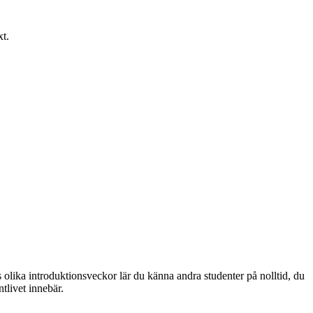
xt.
s olika introduktionsveckor lär du känna andra studenter på nolltid, du
ntlivet innebär.