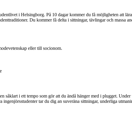
studentlivet i Helsingborg. På 10 dagar kommer du få möjligheten att lär
ttraditioner. Du kommer få delta i sittningar, tävlingar och massa andr
odevetenskap eller till socionom.
e
en såklart i ett tempo som gör att du ändå hänger med i plugget. Under 
 ingenjörsstudenter tar du dig an suveräna sittningar, underliga utmanin