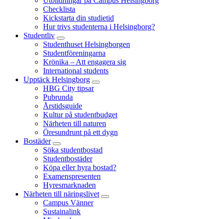
Utbildningar på Campus Helsingborg
Checklista
Kickstarta din studietid
Hur trivs studenterna i Helsingborg?
Studentliv
Studenthuset Helsingborgen
Studentföreningarna
Krönika – Att engagera sig
International students
Upptäck Helsingborg
HBG City tipsar
Pubrunda
Årstidsguide
Kultur på studentbudget
Närheten till naturen
Öresundrunt på ett dygn
Bostäder
Söka studentbostad
Studentbostäder
Köpa eller hyra bostad?
Examenspresenten
Hyresmarknaden
Närheten till näringslivet
Campus Vänner
Sustainalink