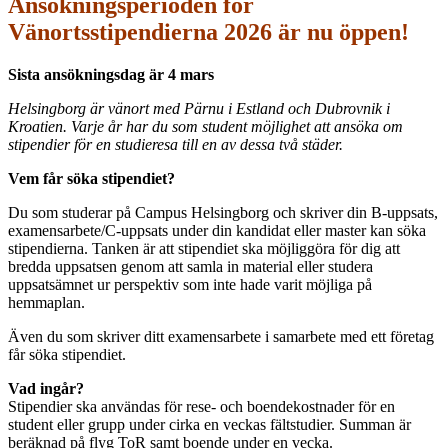
Ansökningsperioden för
Vänortsstipendierna 2026 är nu öppen!
Sista ansökningsdag är 4 mars
Helsingborg är vänort med Pärnu i Estland och Dubrovnik i
Kroatien. Varje år har du som student möjlighet att ansöka om
stipendier för en studieresa till en av dessa två städer.
Vem får söka stipendiet?
Du som studerar på Campus Helsingborg och skriver din B-uppsats,
examensarbete/C-uppsats under din kandidat eller master kan söka
stipendierna. Tanken är att stipendiet ska möjliggöra för dig att
bredda uppsatsen genom att samla in material eller studera
uppsatsämnet ur perspektiv som inte hade varit möjliga på
hemmaplan.
Även du som skriver ditt examensarbete i samarbete med ett företag
får söka stipendiet.
Vad ingår?
Stipendier ska användas för rese- och boendekostnader för en
student eller grupp under cirka en veckas fältstudier. Summan är
beräknad på flyg ToR samt boende under en vecka.