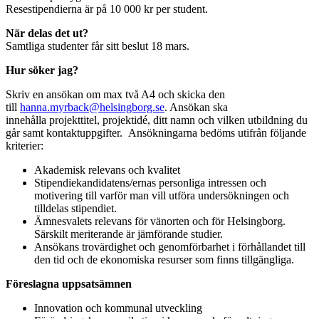
Resestipendierna är på 10 000 kr per student.
När delas det ut?
Samtliga studenter får sitt beslut 18 mars.
Hur söker jag?
Skriv en ansökan om max två A4 och skicka den
till
hanna.myrback@helsingborg.se
. Ansökan ska
innehålla projekttitel, projektidé, ditt namn och vilken utbildning du
går samt kontaktuppgifter. Ansökningarna bedöms utifrån följande
kriterier:
Akademisk relevans och kvalitet
Stipendiekandidatens/ernas personliga intressen och
motivering till varför man vill utföra undersökningen och
tilldelas stipendiet.
Ämnesvalets relevans för vänorten och för Helsingborg.
Särskilt meriterande är jämförande studier.
Ansökans trovärdighet och genomförbarhet i förhållandet till
den tid och de ekonomiska resurser som finns tillgängliga.
Föreslagna uppsatsämnen
Innovation och kommunal utveckling