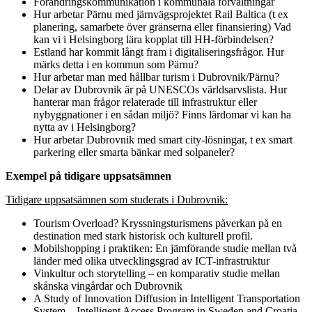
Förändringskommunikation i kommunala förvaltningar
Hur arbetar Pärnu med järnvägsprojektet Rail Baltica (t ex
planering, samarbete över gränserna eller finansiering) Vad
kan vi i Helsingborg lära kopplat till HH-förbindelsen?
Estland har kommit långt fram i digitaliseringsfrågor. Hur
märks detta i en kommun som Pärnu?
Hur arbetar man med hållbar turism i Dubrovnik/Pärnu?
Delar av Dubrovnik är på UNESCOs världsarvslista. Hur
hanterar man frågor relaterade till infrastruktur eller
nybyggnationer i en sådan miljö? Finns lärdomar vi kan ha
nytta av i Helsingborg?
Hur arbetar Dubrovnik med smart city-lösningar, t ex smart
parkering eller smarta bänkar med solpaneler?
Exempel på tidigare uppsatsämnen
Tidigare uppsatsämnen som studerats i Dubrovnik:
Tourism Overload? Kryssningsturismens påverkan på en
destination med stark historisk och kulturell profil.
Mobilshopping i praktiken: En jämförande studie mellan två
länder med olika utvecklingsgrad av ICT-infrastruktur
Vinkultur och storytelling – en komparativ studie mellan
skånska vingårdar och Dubrovnik
A Study of Innovation Diffusion in Intelligent Transportation
System – Intelligent Access Program in Sweden and Croatia