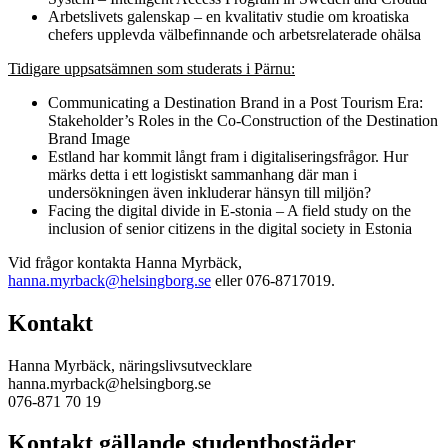
Arbetslivets galenskap – en kvalitativ studie om kroatiska
chefers upplevda välbefinnande och arbetsrelaterade ohälsa
Tidigare uppsatsämnen som studerats i Pärnu:
Communicating a Destination Brand in a Post Tourism Era:
Stakeholder’s Roles in the Co-Construction of the Destination
Brand Image
Estland har kommit långt fram i digitaliseringsfrågor. Hur
märks detta i ett logistiskt sammanhang där man i
undersökningen även inkluderar hänsyn till miljön?
Facing the digital divide in E-stonia – A field study on the
inclusion of senior citizens in the digital society in Estonia
Vid frågor kontakta Hanna Myrbäck,
hanna.myrback@helsingborg.se
eller 076-8717019.
Kontakt
Hanna Myrbäck, näringslivsutvecklare
hanna.myrback@helsingborg.se
076-871 70 19
Kontakt gällande studentbostäder