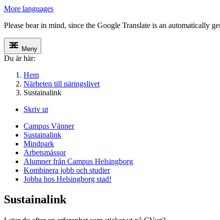
More languages
Please bear in mind, since the Google Translate is an automatically gene
Meny
Du är här:
Hem
Närheten till näringslivet
Sustainalink
Skriv ut
Campus Vänner
Sustainalink
Mindpark
Arbetsmässor
Alumner från Campus Helsingborg
Kombinera jobb och studier
Jobba hos Helsingborg stad!
Sustainalink