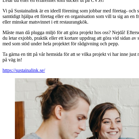
Letar du efter en erfarenhet som sticker ut på CV:et?
Vi på Sustainalink är en ideell förening som jobbar med företag- och 
samtidigt hjälpa ett företag eller en organisation som vill ta sig an 
eller minskar matsvinnet i ett restaurangkök.
Måste man då plugga miljö för att göra projekt hos oss? Nejdå! Efters
du letar exjobb, praktik eller ett kortare uppdrag att göra vid sidan a
med som stöd under hela projektet för rådgivning och pepp.
Ta gärna en titt på vår hemsida för att se vilka projekt vi har inne jus
på väg in!
https://sustainalink.se/