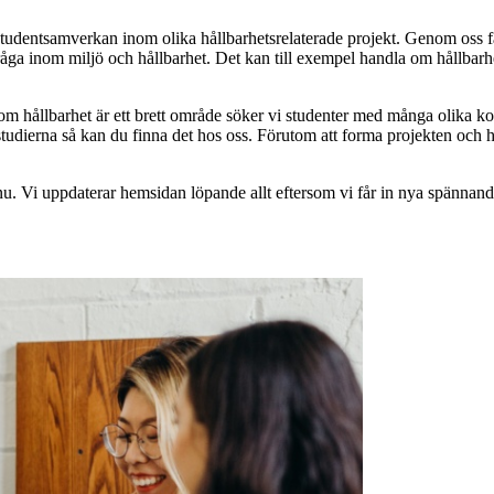
studentsamverkan inom olika hållbarhetsrelaterade projekt. Genom oss få
en fråga inom miljö och hållbarhet. Det kan till exempel handla om hållb
om hållbarhet är ett brett område söker vi studenter med många olika ko
v studierna så kan du finna det hos oss. Förutom att forma projekten och 
t nu. Vi uppdaterar hemsidan löpande allt eftersom vi får in nya spännande