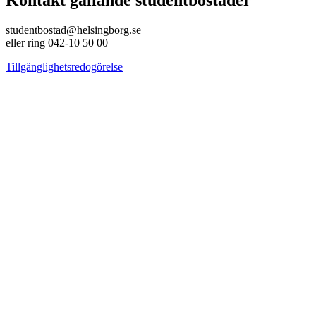
Kontakt gällande studentbostäder
studentbostad@helsingborg.se
eller ring 042-10 50 00
Tillgänglighetsredogörelse