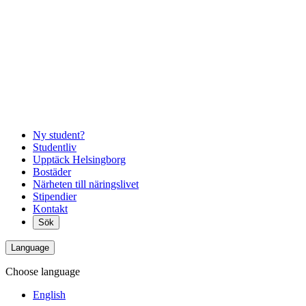
Ny student?
Studentliv
Upptäck Helsingborg
Bostäder
Närheten till näringslivet
Stipendier
Kontakt
Sök
Language
Choose language
English