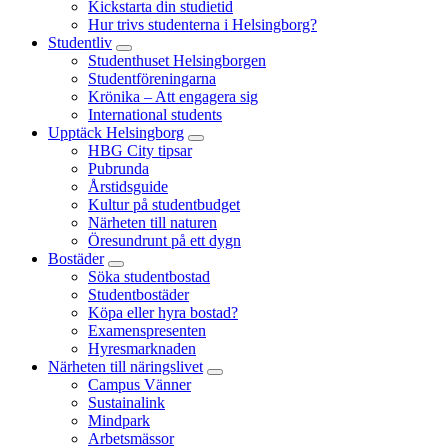
Kickstarta din studietid
Hur trivs studenterna i Helsingborg?
Studentliv
Studenthuset Helsingborgen
Studentföreningarna
Krönika – Att engagera sig
International students
Upptäck Helsingborg
HBG City tipsar
Pubrunda
Årstidsguide
Kultur på studentbudget
Närheten till naturen
Öresundrunt på ett dygn
Bostäder
Söka studentbostad
Studentbostäder
Köpa eller hyra bostad?
Examenspresenten
Hyresmarknaden
Närheten till näringslivet
Campus Vänner
Sustainalink
Mindpark
Arbetsmässor