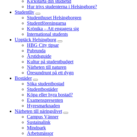
Kickstarta din studietid
Hur trivs studenterna i Helsingborg?
Studentliv
Studenthuset Helsingborgen
Studentföreningarna
Krönika – Att engagera sig
International students
Upptäck Helsingborg
HBG City tipsar
Pubrunda
Årstidsguide
Kultur på studentbudget
Närheten till naturen
Öresundrunt på ett dygn
Bostäder
Söka studentbostad
Studentbostäder
Köpa eller hyra bostad?
Examenspresenten
Hyresmarknaden
Närheten till näringslivet
Campus Vänner
Sustainalink
Mindpark
Arbetsmässor