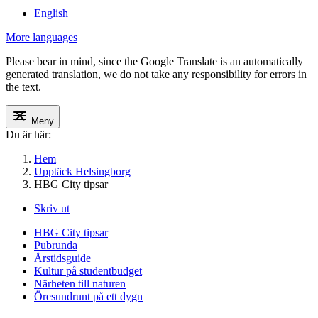
English
More languages
Please bear in mind, since the Google Translate is an automatically
generated translation, we do not take any responsibility for errors in
the text.
Meny
Du är här:
Hem
Upptäck Helsingborg
HBG City tipsar
Skriv ut
HBG City tipsar
Pubrunda
Årstidsguide
Kultur på studentbudget
Närheten till naturen
Öresundrunt på ett dygn