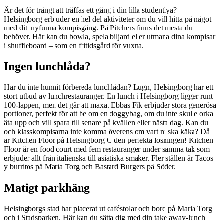
Är det för trångt att träffas ett gäng i din lilla studentlya?
Helsingborg erbjuder en hel del aktiviteter om du vill hitta på något
med ditt nyfunna kompisgäng. På Pitchers finns det mesta du
behöver. Här kan du bowla, spela biljard eller utmana dina kompisar
i shuffleboard – som en fritidsgård för vuxna.
Ingen lunchlåda?
Har du inte hunnit förbereda lunchlådan? Lugn, Helsingborg har ett
stort utbud av lunchrestauranger. En lunch i Helsingborg ligger runt
100-lappen, men det går att maxa. Ebbas Fik erbjuder stora generösa
portioner, perfekt för att be om en doggybag, om du inte skulle orka
äta upp och vill spara till senare på kvällen eller nästa dag. Kan du
och klasskompisarna inte komma överens om vart ni ska käka? Då
är Kitchen Floor på Helsingborg C den perfekta lösningen! Kitchen
Floor är en food court med fem restauranger under samma tak som
erbjuder allt från italienska till asiatiska smaker. Fler ställen är Tacos
y burritos på Maria Torg och Bastard Burgers på Söder.
Matigt parkhäng
Helsingborgs stad har placerat ut caféstolar och bord på Maria Torg
och i Stadsparken. Här kan du sätta dig med din take away-lunch