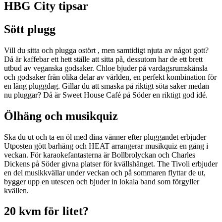
HBG City tipsar
Sött plugg
Vill du sitta och plugga ostört , men samtidigt njuta av något gott?
Då är kaffebar ett hett ställe att sitta på, dessutom har de ett brett
utbud av veganska godsaker. Chloe bjuder på vardagsrumskänsla
och godsaker från olika delar av världen, en perfekt kombination för
en lång pluggdag. Gillar du att smaska på riktigt söta saker medan
nu pluggar? Då är Sweet House Café på Söder en riktigt god idé.
Ölhäng och musikquiz
Ska du ut och ta en öl med dina vänner efter pluggandet erbjuder
Utposten gött barhäng och HEAT arrangerar musikquiz en gång i
veckan. För karaokefantasterna är Bollbrolyckan och Charles
Dickens på Söder givna platser för kvällshänget. The Tivoli erbjuder
en del musikkvällar under veckan och på sommaren flyttar de ut,
bygger upp en utescen och bjuder in lokala band som förgyller
kvällen.
20 kvm för litet?