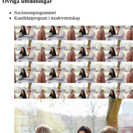
Övriga utbildningar
Socionomprogrammet
Kandidatprogram i modevetenskap