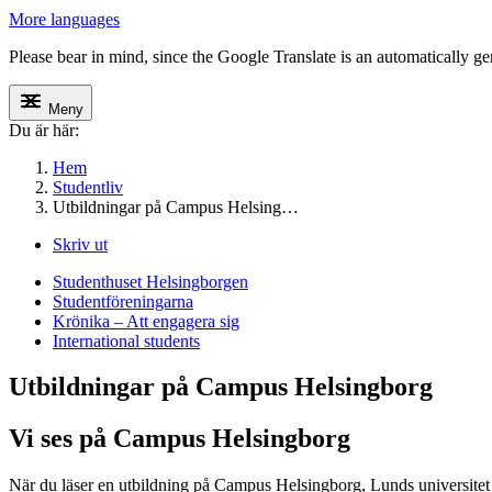
More languages
Please bear in mind, since the Google Translate is an automatically gene
Meny
Du är här:
Hem
Studentliv
Utbildningar på Campus Helsing…
Skriv ut
Studenthuset Helsingborgen
Studentföreningarna
Krönika – Att engagera sig
International students
Utbildningar på Campus Helsingborg
Vi ses på Campus Helsingborg
När du läser en utbildning på Campus Helsingborg, Lunds universitet l