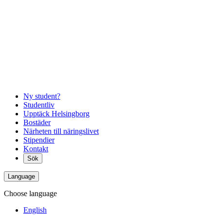
Ny student?
Studentliv
Upptäck Helsingborg
Bostäder
Närheten till näringslivet
Stipendier
Kontakt
Sök
Language
Choose language
English