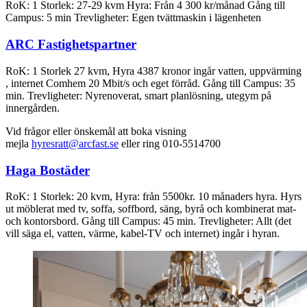
RoK: 1 Storlek: 27-29 kvm Hyra: Från 4 300 kr/månad Gång till
Campus: 5 min Trevligheter: Egen tvättmaskin i lägenheten
ARC Fastighetspartner
RoK: 1 Storlek 27 kvm, Hyra 4387 kronor ingår vatten, uppvärming
, internet Comhem 20 Mbit/s och eget förråd. Gång till Campus: 35
min. Trevligheter: Nyrenoverat, smart planlösning, utegym på
innergården.
Vid frågor eller önskemål att boka visning
mejla
hyresratt@arcfast.se
eller ring 010-5514700
Haga Bostäder
RoK: 1 Storlek: 20 kvm, Hyra: från 5500kr. 10 månaders hyra. Hyrs
ut möblerat med tv, soffa, soffbord, säng, byrå och kombinerat mat-
och kontorsbord. Gång till Campus: 45 min. Trevligheter: Allt (det
vill säga el, vatten, värme, kabel-TV och internet) ingår i hyran.