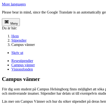
More languages
Please bear in mind, since the Google Translate is an automatically gene
Meny
Du är här:
Hem
Stipendier
Campus vänner
Skriv ut
Resestipendier
Campus vänner
Visionsfonden
Campus vänner
För dig som student på Campus Helsingborg finns möjlighet att söka p
och motiverande insatser. Stipendier har delats ut till exempelvis stu
Läs mer om Campus Vänner och hur du söker stipendiet på deras hem