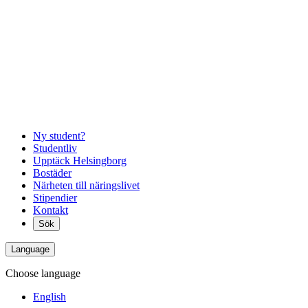
Ny student?
Studentliv
Upptäck Helsingborg
Bostäder
Närheten till näringslivet
Stipendier
Kontakt
Sök
Language
Choose language
English