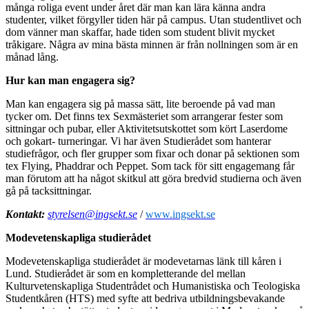
många roliga event under året där man kan lära känna andra
studenter, vilket förgyller tiden här på campus. Utan studentlivet och
dom vänner man skaffar, hade tiden som student blivit mycket
tråkigare. Några av mina bästa minnen är från nollningen som är en
månad lång.
Hur kan man engagera sig?
Man kan engagera sig på massa sätt, lite beroende på vad man
tycker om. Det finns tex Sexmästeriet som arrangerar fester som
sittningar och pubar, eller Aktivitetsutskottet som kört Laserdome
och gokart- turneringar. Vi har även Studierådet som hanterar
studiefrågor, och fler grupper som fixar och donar på sektionen som
tex Flying, Phaddrar och Peppet. Som tack för sitt engagemang får
man förutom att ha något skitkul att göra bredvid studierna och även
gå på tacksittningar.
Kontakt:
styrelsen@ingsekt.se
/
www.ingsekt.se
Modevetenskapliga studierådet
Modevetenskapliga studierådet är modevetarnas länk till kåren i
Lund. Studierådet är som en kompletterande del mellan
Kulturvetenskapliga Studentrådet och Humanistiska och Teologiska
Studentkåren (HTS) med syfte att bedriva utbildningsbevakande