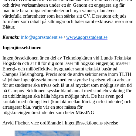
och driva verksamheten under ett år. Genom att engagera sig får
man inte bara roliga erfarenheter och nya vänner, utan även
värdefulla erfarenheter som kan stärka sitt CV. Dessutom erbjuds
förmåner som rabatt på sittningar och baler samt exklusiva resor som
Blåtur.
Kontakt:
info@agorastudent.se
/
www.agorastudent.se
Ingenjörssektionen
Ingenjörssektionen är en del av Teknologkåren vid Lunds Tekniska
Högskola och är till för dig som läser till högskoleingenjör, master i
Energi- och miljöeffektiva byggnader samt tekniskt basår på
Campus Helsingborg. Precis som de andra sektionerna inom TLTH
så jobbar Ingenjörssektionen med en styrelse i spetsen vilka arbetar
för att studenter ska trivas och få ut så mycket som möjligt av sin tid
på Campus. Sektionen sysslar bland annat med studiebevakning för
att utbildningen ska hålla högsta möjliga nivå. De har även god
kontakt med näringslivet (kontakt mellan företag och studenter) och
arrangerar bl.a. varje vår en stor mässa för
högskoleingenjörsstudenter som heter MässING.
Arvid Fischer, vice ordförande i Ingenjörssektionens styrelse