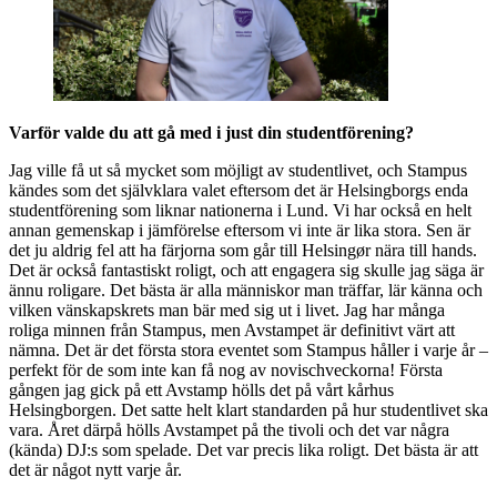
Varför valde du att gå med i just din studentförening?
Jag ville få ut så mycket som möjligt av studentlivet, och Stampus
kändes som det självklara valet eftersom det är Helsingborgs enda
studentförening som liknar nationerna i Lund. Vi har också en helt
annan gemenskap i jämförelse eftersom vi inte är lika stora. Sen är
det ju aldrig fel att ha färjorna som går till Helsingør nära till hands.
Det är också fantastiskt roligt, och att engagera sig skulle jag säga är
ännu roligare. Det bästa är alla människor man träffar, lär känna och
vilken vänskapskrets man bär med sig ut i livet. Jag har många
roliga minnen från Stampus, men Avstampet är definitivt värt att
nämna. Det är det första stora eventet som Stampus håller i varje år –
perfekt för de som inte kan få nog av novischveckorna! Första
gången jag gick på ett Avstamp hölls det på vårt kårhus
Helsingborgen. Det satte helt klart standarden på hur studentlivet ska
vara. Året därpå hölls Avstampet på the tivoli och det var några
(kända) DJ:s som spelade. Det var precis lika roligt. Det bästa är att
det är något nytt varje år.