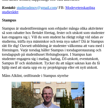
Kontakt:
studieradmov@gmail.com
/ FB:
Modevetenskapliga
studierådet
Stampus
Stampus är studentföreningen som erbjuder många olika aktiviteter
så som rabatter hos flertalet företag, fester och utskott som studenter
kan engagera sig i. Vill du som student ha riktigt roligt vid sidan av
studierna, träffa nya människor och testa nya saker? Då är Stampus
rätt för dig! Oavsett utbildning är studenter välkomna att vara med i
föreningen. Varje torsdag håller Stampus i torsdagsrestaurang och
torsdagspub på studenthuset Helsingborgen. I Stampus kan
studenter engagera sig i matlag, barlag, DJ-utskott, eventutskott,
Sampus IF och skidutskott. Tycker du att något saknas kan du få
hjälp med att starta upp en ny projektgrupp eller ett nytt utskott.
Måns Alklint, ordförande i Stampus styrelse