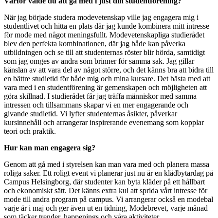
Varför valde du att gå med i just din studentförening?
När jag började studera modevetenskap ville jag engagera mig i
studentlivet och hitta en plats där jag kunde kombinera mitt intresse
för mode med något meningsfullt. Modevetenskapliga studierådet
blev den perfekta kombinationen, där jag både kan påverka
utbildningen och se till att studenternas röster blir hörda, samtidigt
som jag omges av andra som brinner för samma sak. Jag gillar
känslan av att vara del av något större, och det känns bra att bidra till
en bättre studietid för både mig och mina kursare. Det bästa med att
vara med i en studentförening är gemenskapen och möjligheten att
göra skillnad. I studierådet får jag träffa människor med samma
intressen och tillsammans skapar vi en mer engagerande och
givande studietid. Vi lyfter studenternas åsikter, påverkar
kursinnehåll och arrangerar inspirerande evenemang som kopplar
teori och praktik.
Hur kan man engagera sig?
Genom att gå med i styrelsen kan man vara med och planera massa
roliga saker. Ett roligt event vi planerar just nu är en klädbytardag på
Campus Helsingborg, där studenter kan byta kläder på ett hållbart
och ekonomiskt sätt. Det känns extra kul att sprida vårt intresse för
mode till andra program på campus. Vi arrangerar också en modebal
varje år i maj och ger även ut en tidning, Modebrevet, varje månad
som täcker trender, happenings och våra aktiviteter.