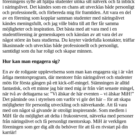
föreningens syfte att hjälpa studenter utöka sitt nätverk och få inblick
i näringslivet. Det kändes som en chans att utvecklas både personligt
och professionellt, och förbereda mig för framtiden. Att vara en del
av en förening som kopplar samman studenter med näringslivet
kändes meningsfullt, och jag ville bidra till att fler får samma
möjligheter och inspiration. Det bästa med att vara med i en
studentförening är gemenskapen och känslan av att vara del av
något större än bara studierna. Du knyter värdefulla kontakter, träffar
likasinnade och utvecklas både professionellt och personligt,
samtidigt som du har roligt och skapar minnen.
Hur kan man engagera sig?
En av de roligaste upplevelserna som man kan engagera sig i är vårt
årliga mentorsprogram, där mentorer från näringslivet och studenter
möts för första gången på ett kick-off-mingel. Stämningen är alltid
fantastisk, och ett minne jag bär med mig är från vårt senaste mingel,
när två av deltagarna sa: ”Vi älskar de här eventen – vi älskar MiH!”
Det påminde oss i styrelsen om varför vi gör det här – för att skapa
möjligheter för personlig utveckling och nätverkande. Att få vara
med om något så givande är otroligt inspirerande. Som medlem i
MiH får du möjlighet att delta i frukostevent, nätverka med personer
från näringslivet och få personligt mentorskap. MiH är verkligen
föreningen som ger dig allt du behöver för att få en rivstart på din
karriär!