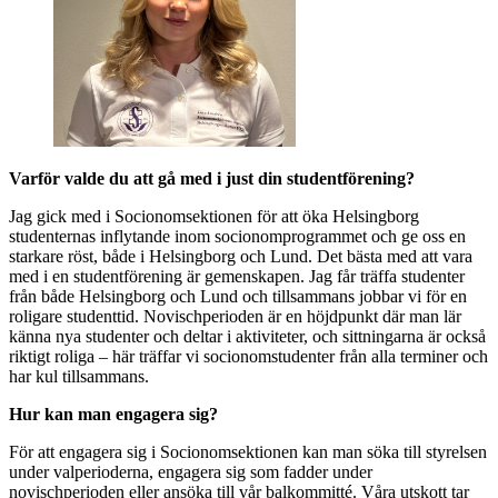
Varför valde du att gå med i just din studentförening?
Jag gick med i Socionomsektionen för att öka Helsingborg
studenternas inflytande inom socionomprogrammet och ge oss en
starkare röst, både i Helsingborg och Lund. Det bästa med att vara
med i en studentförening är gemenskapen. Jag får träffa studenter
från både Helsingborg och Lund och tillsammans jobbar vi för en
roligare studenttid. Novischperioden är en höjdpunkt där man lär
känna nya studenter och deltar i aktiviteter, och sittningarna är också
riktigt roliga – här träffar vi socionomstudenter från alla terminer och
har kul tillsammans.
Hur kan man engagera sig?
För att engagera sig i Socionomsektionen kan man söka till styrelsen
under valperioderna, engagera sig som fadder under
novischperioden eller ansöka till vår balkommitté. Våra utskott tar