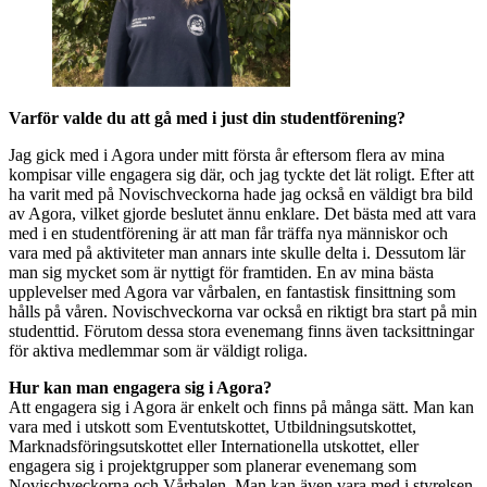
Varför valde du att gå med i just din studentförening?
Jag gick med i Agora under mitt första år eftersom flera av mina
kompisar ville engagera sig där, och jag tyckte det lät roligt. Efter att
ha varit med på Novischveckorna hade jag också en väldigt bra bild
av Agora, vilket gjorde beslutet ännu enklare. Det bästa med att vara
med i en studentförening är att man får träffa nya människor och
vara med på aktiviteter man annars inte skulle delta i. Dessutom lär
man sig mycket som är nyttigt för framtiden. En av mina bästa
upplevelser med Agora var vårbalen, en fantastisk finsittning som
hålls på våren. Novischveckorna var också en riktigt bra start på min
studenttid. Förutom dessa stora evenemang finns även tacksittningar
för aktiva medlemmar som är väldigt roliga.
Hur kan man engagera sig i Agora?
Att engagera sig i Agora är enkelt och finns på många sätt. Man kan
vara med i utskott som Eventutskottet, Utbildningsutskottet,
Marknadsföringsutskottet eller Internationella utskottet, eller
engagera sig i projektgrupper som planerar evenemang som
Novischveckorna och Vårbalen. Man kan även vara med i styrelsen