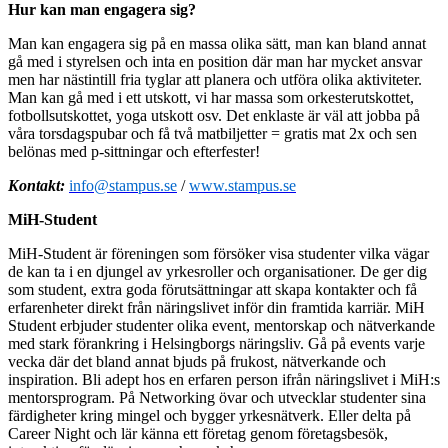
Hur kan man engagera sig?
Man kan engagera sig på en massa olika sätt, man kan bland annat
gå med i styrelsen och inta en position där man har mycket ansvar
men har nästintill fria tyglar att planera och utföra olika aktiviteter.
Man kan gå med i ett utskott, vi har massa som orkesterutskottet,
fotbollsutskottet, yoga utskott osv. Det enklaste är väl att jobba på
våra torsdagspubar och få två matbiljetter = gratis mat 2x och sen
belönas med p-sittningar och efterfester!
Kontakt:
info@stampus.se
/
www.stampus.se
MiH-Student
MiH-Student är föreningen som försöker visa studenter vilka vägar
de kan ta i en djungel av yrkesroller och organisationer. De ger dig
som student, extra goda förutsättningar att skapa kontakter och få
erfarenheter direkt från näringslivet inför din framtida karriär. MiH
Student erbjuder studenter olika event, mentorskap och nätverkande
med stark förankring i Helsingborgs näringsliv. Gå på events varje
vecka där det bland annat bjuds på frukost, nätverkande och
inspiration. Bli adept hos en erfaren person ifrån näringslivet i MiH:s
mentorsprogram. På Networking övar och utvecklar studenter sina
färdigheter kring mingel och bygger yrkesnätverk. Eller delta på
Career Night och lär känna ett företag genom företagsbesök,