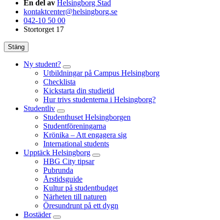
En del av
Helsingborg Stad
kontaktcenter@helsingborg.se
042-10 50 00
Stortorget 17
Stäng
Ny student?
Utbildningar på Campus Helsingborg
Checklista
Kickstarta din studietid
Hur trivs studenterna i Helsingborg?
Studentliv
Studenthuset Helsingborgen
Studentföreningarna
Krönika – Att engagera sig
International students
Upptäck Helsingborg
HBG City tipsar
Pubrunda
Årstidsguide
Kultur på studentbudget
Närheten till naturen
Öresundrunt på ett dygn
Bostäder