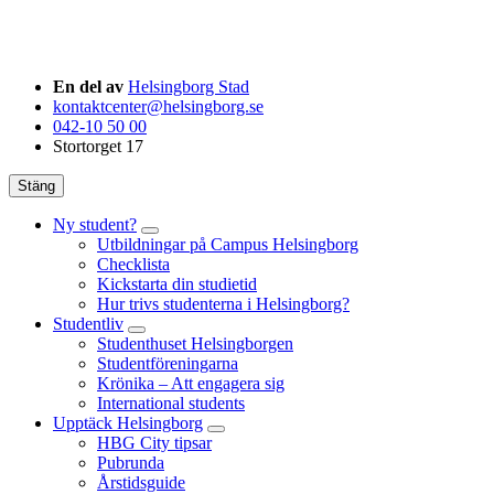
En del av
Helsingborg Stad
kontaktcenter@helsingborg.se
042-10 50 00
Stortorget 17
Stäng
Ny student?
Utbildningar på Campus Helsingborg
Checklista
Kickstarta din studietid
Hur trivs studenterna i Helsingborg?
Studentliv
Studenthuset Helsingborgen
Studentföreningarna
Krönika – Att engagera sig
International students
Upptäck Helsingborg
HBG City tipsar
Pubrunda
Årstidsguide