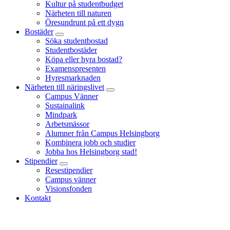
Kultur på studentbudget
Närheten till naturen
Öresundrunt på ett dygn
Bostäder
Söka studentbostad
Studentbostäder
Köpa eller hyra bostad?
Examenspresenten
Hyresmarknaden
Närheten till näringslivet
Campus Vänner
Sustainalink
Mindpark
Arbetsmässor
Alumner från Campus Helsingborg
Kombinera jobb och studier
Jobba hos Helsingborg stad!
Stipendier
Resestipendier
Campus vänner
Visionsfonden
Kontakt