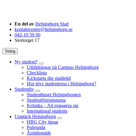
En del av
Helsingborg Stad
kontaktcenter@helsingborg.se
042-10 50 00
Stortorget 17
Stäng
Ny student?
Utbildningar på Campus Helsingborg
Checklista
Kickstarta din studietid
Hur trivs studenterna i Helsingborg?
Studentliv
Studenthuset Helsingborgen
Studentföreningarna
Krönika – Att engagera sig
International students
Upptäck Helsingborg
HBG City tipsar
Pubrunda
Årstidsguide