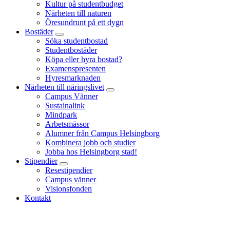
Kultur på studentbudget
Närheten till naturen
Öresundrunt på ett dygn
Bostäder
Söka studentbostad
Studentbostäder
Köpa eller hyra bostad?
Examenspresenten
Hyresmarknaden
Närheten till näringslivet
Campus Vänner
Sustainalink
Mindpark
Arbetsmässor
Alumner från Campus Helsingborg
Kombinera jobb och studier
Jobba hos Helsingborg stad!
Stipendier
Resestipendier
Campus vänner
Visionsfonden
Kontakt