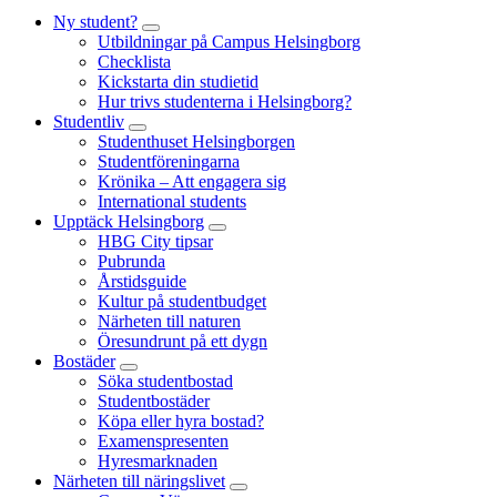
Ny student?
Utbildningar på Campus Helsingborg
Checklista
Kickstarta din studietid
Hur trivs studenterna i Helsingborg?
Studentliv
Studenthuset Helsingborgen
Studentföreningarna
Krönika – Att engagera sig
International students
Upptäck Helsingborg
HBG City tipsar
Pubrunda
Årstidsguide
Kultur på studentbudget
Närheten till naturen
Öresundrunt på ett dygn
Bostäder
Söka studentbostad
Studentbostäder
Köpa eller hyra bostad?
Examenspresenten
Hyresmarknaden
Närheten till näringslivet