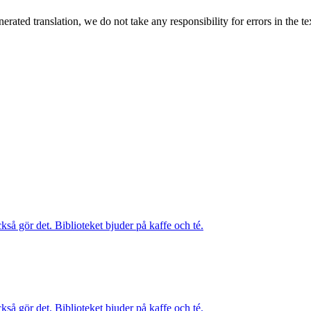
rated translation, we do not take any responsibility for errors in the te
kså gör det. Biblioteket bjuder på kaffe och té.
kså gör det. Biblioteket bjuder på kaffe och té.