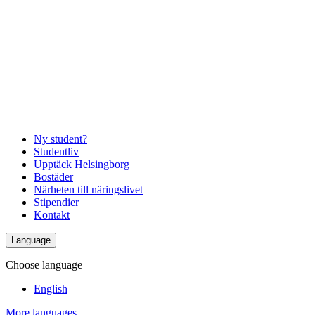
Ny student?
Studentliv
Upptäck Helsingborg
Bostäder
Närheten till näringslivet
Stipendier
Kontakt
Language
Choose language
English
More languages