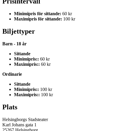
Prisintervall
Minimipris för sittande:
60 kr
Maximipris för sittande:
100 kr
Biljettyper
Barn - 18 år
Sittande
Minimipris::
60 kr
Maximipris::
60 kr
Ordinarie
Sittande
Minimipris::
100 kr
Maximipris::
100 kr
Plats
Helsingborgs Stadsteater
Karl Johans gata 1
25267 Helsingborg