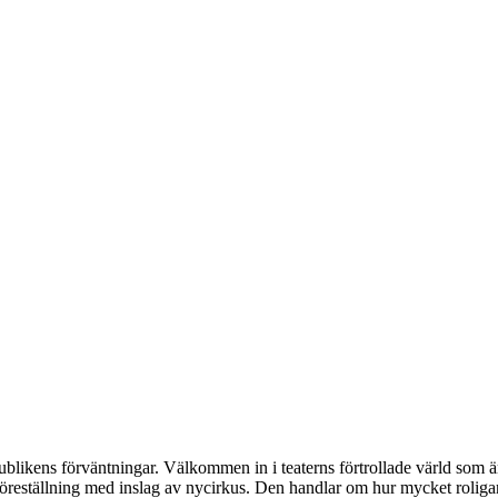
publikens förväntningar. Välkommen in i teaterns förtrollade värld som är
 föreställning med inslag av nycirkus. Den handlar om hur mycket roligar