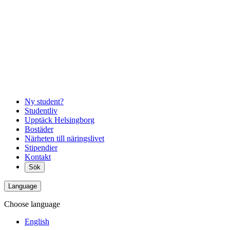
Ny student?
Studentliv
Upptäck Helsingborg
Bostäder
Närheten till näringslivet
Stipendier
Kontakt
Sök
Language
Choose language
English