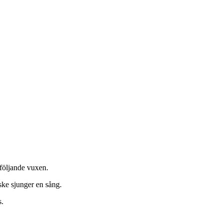
öljande vuxen.
ske sjunger en sång.
s.