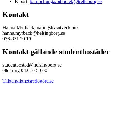
E-post:
barnochunga.bibliotek@trelleborg.se
Kontakt
Hanna Myrbäck, näringslivsutvecklare
hanna.myrback@helsingborg.se
076-871 70 19
Kontakt gällande studentbostäder
studentbostad@helsingborg.se
eller ring 042-10 50 00
Tillgänglighetsredogörelse