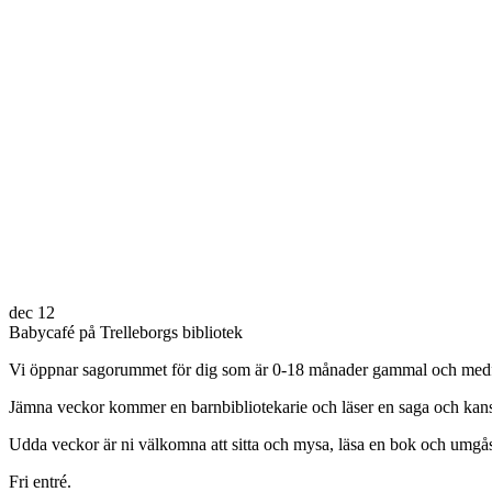
dec
12
Babycafé på Trelleborgs bibliotek
Vi öppnar sagorummet för dig som är
0-1
8
månader
gammal och medf
Jämna veckor kommer en
barnbibliotekarie och läser en saga och kan
Udda veckor är ni välkomna att sitta och mysa, läsa en bok och umgå
Fri entré.