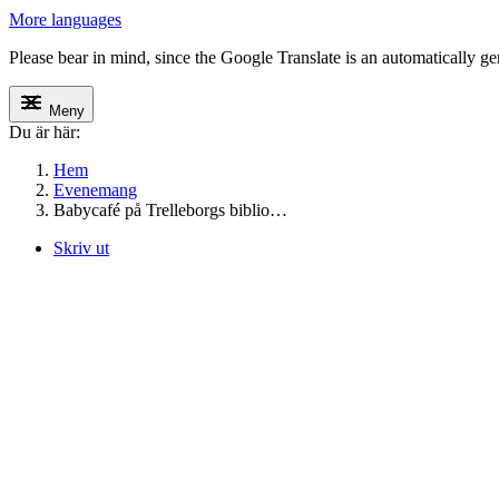
More languages
Please bear in mind, since the Google Translate is an automatically gene
Meny
Du är här:
Hem
Evenemang
Babycafé på Trelleborgs biblio…
Skriv ut