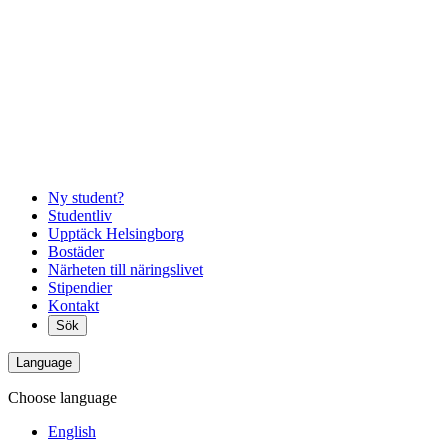
Ny student?
Studentliv
Upptäck Helsingborg
Bostäder
Närheten till näringslivet
Stipendier
Kontakt
Sök
Language
Choose language
English