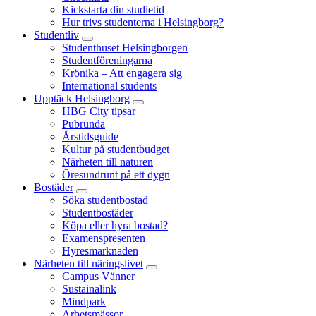
Kickstarta din studietid
Hur trivs studenterna i Helsingborg?
Studentliv
Studenthuset Helsingborgen
Studentföreningarna
Krönika – Att engagera sig
International students
Upptäck Helsingborg
HBG City tipsar
Pubrunda
Årstidsguide
Kultur på studentbudget
Närheten till naturen
Öresundrunt på ett dygn
Bostäder
Söka studentbostad
Studentbostäder
Köpa eller hyra bostad?
Examenspresenten
Hyresmarknaden
Närheten till näringslivet
Campus Vänner
Sustainalink
Mindpark
Arbetsmässor