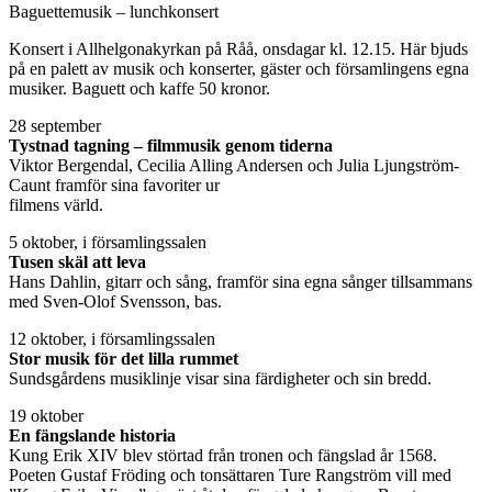
Baguettemusik – lunchkonsert
Konsert i Allhelgonakyrkan på Råå, onsdagar kl. 12.15. Här bjuds
på en palett av musik och konserter, gäster och församlingens egna
musiker. Baguett och kaffe 50 kronor.
28 september
Tystnad tagning – filmmusik genom tiderna
Viktor Bergendal, Cecilia Alling Andersen och Julia Ljungström-
Caunt framför sina favoriter ur
filmens värld.
5 oktober, i församlingssalen
Tusen skäl att leva
Hans Dahlin, gitarr och sång, framför sina egna sånger tillsammans
med Sven-Olof Svensson, bas.
12 oktober, i församlingssalen
Stor musik för det lilla rummet
Sundsgårdens musiklinje visar sina färdigheter och sin bredd.
19 oktober
En fängslande historia
Kung Erik XIV blev störtad från tronen och fängslad år 1568.
Poeten Gustaf Fröding och tonsättaren Ture Rangström vill med