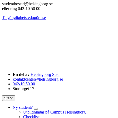
studentbostad@helsingborg.se
eller ring 042-10 50 00
Tillgänglighetsredogörelse
En del av
Helsingborg Stad
kontaktcenter@helsingborg.se
042-10 50 00
Stortorget 17
Stäng
Ny student?
Utbildningar på Campus Helsingborg
Checklista