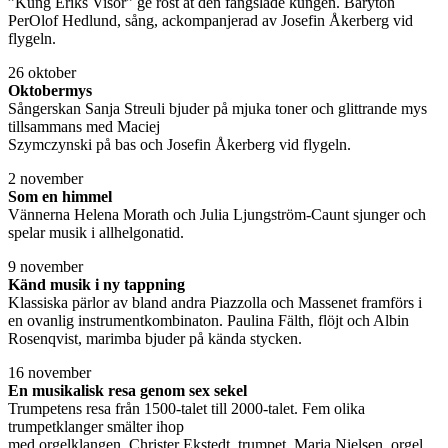
”Kung Eriks Visor” ge röst åt den fängslade kungen. Baryton
PerOlof Hedlund, sång, ackompanjerad av Josefin Åkerberg vid
flygeln.
26 oktober
Oktobermys
Sångerskan Sanja Streuli bjuder på mjuka toner och glittrande mys
tillsammans med Maciej
Szymczynski på bas och Josefin Åkerberg vid flygeln.
2 november
Som en himmel
Vännerna Helena Morath och Julia Ljungström-Caunt sjunger och
spelar musik i allhelgonatid.
9 november
Känd musik i ny tappning
Klassiska pärlor av bland andra Piazzolla och Massenet framförs i
en ovanlig instrumentkombinaton. Paulina Fälth, flöjt och Albin
Rosenqvist, marimba bjuder på kända stycken.
16 november
En musikalisk resa genom sex sekel
Trumpetens resa från 1500-talet till 2000-talet. Fem olika
trumpetklanger smälter ihop
med orgelklangen. Christer Ekstedt, trumpet, Maria Nielsen, orgel.