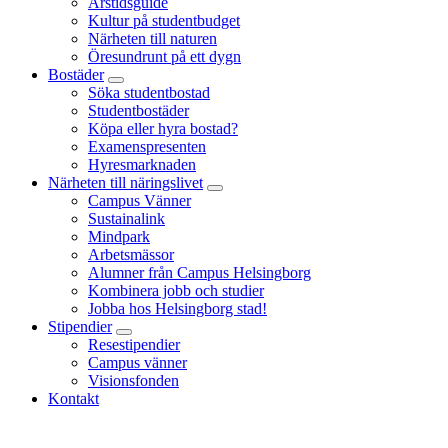
Årstidsguide
Kultur på studentbudget
Närheten till naturen
Öresundrunt på ett dygn
Bostäder
Söka studentbostad
Studentbostäder
Köpa eller hyra bostad?
Examenspresenten
Hyresmarknaden
Närheten till näringslivet
Campus Vänner
Sustainalink
Mindpark
Arbetsmässor
Alumner från Campus Helsingborg
Kombinera jobb och studier
Jobba hos Helsingborg stad!
Stipendier
Resestipendier
Campus vänner
Visionsfonden
Kontakt