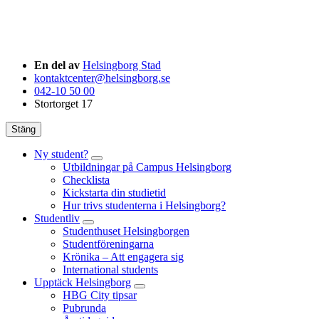
En del av
Helsingborg Stad
kontaktcenter@helsingborg.se
042-10 50 00
Stortorget 17
Stäng
Ny student?
Utbildningar på Campus Helsingborg
Checklista
Kickstarta din studietid
Hur trivs studenterna i Helsingborg?
Studentliv
Studenthuset Helsingborgen
Studentföreningarna
Krönika – Att engagera sig
International students
Upptäck Helsingborg
HBG City tipsar
Pubrunda