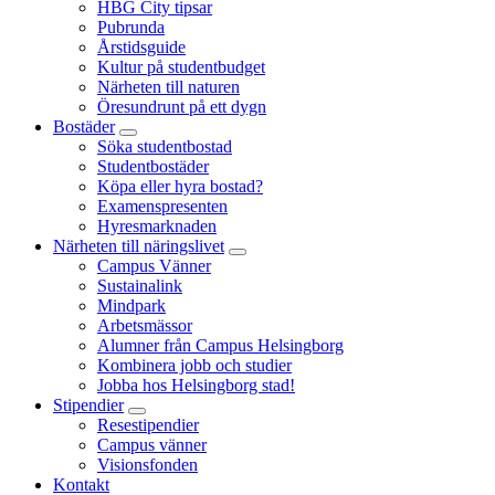
HBG City tipsar
Pubrunda
Årstidsguide
Kultur på studentbudget
Närheten till naturen
Öresundrunt på ett dygn
Bostäder
Söka studentbostad
Studentbostäder
Köpa eller hyra bostad?
Examenspresenten
Hyresmarknaden
Närheten till näringslivet
Campus Vänner
Sustainalink
Mindpark
Arbetsmässor
Alumner från Campus Helsingborg
Kombinera jobb och studier
Jobba hos Helsingborg stad!
Stipendier
Resestipendier
Campus vänner
Visionsfonden
Kontakt