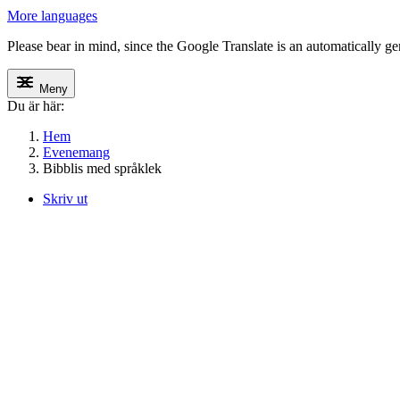
More languages
Please bear in mind, since the Google Translate is an automatically gene
Meny
Du är här:
Hem
Evenemang
Bibblis med språklek
Skriv ut