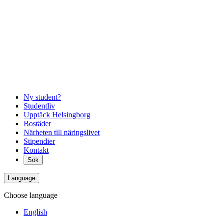
Ny student?
Studentliv
Upptäck Helsingborg
Bostäder
Närheten till näringslivet
Stipendier
Kontakt
Sök
Language
Choose language
English