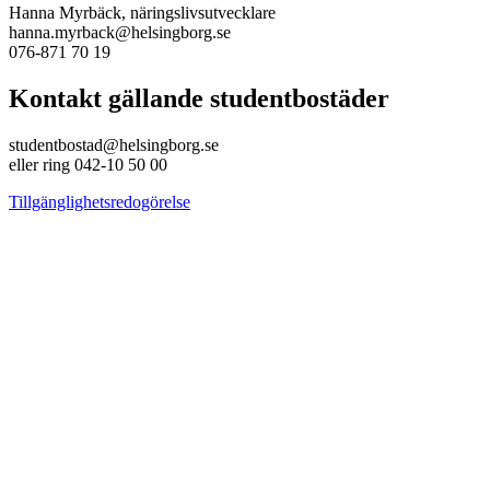
Hanna Myrbäck, näringslivsutvecklare
hanna.myrback@helsingborg.se
076-871 70 19
Kontakt gällande studentbostäder
studentbostad@helsingborg.se
eller ring 042-10 50 00
Tillgänglighetsredogörelse