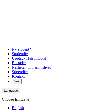
Ny student?
Studentliv
Upptäck Helsingborg
Bostäder
Närheten till näringslivet
Stipendier
Kontakt
Sök
Language
Choose language
English