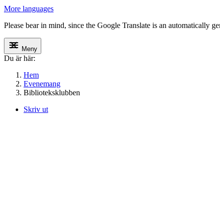
More languages
Please bear in mind, since the Google Translate is an automatically gene
Meny
Du är här:
Hem
Evenemang
Biblioteksklubben
Skriv ut