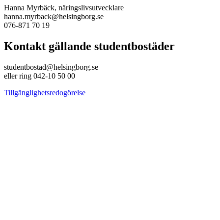
Hanna Myrbäck, näringslivsutvecklare
hanna.myrback@helsingborg.se
076-871 70 19
Kontakt gällande studentbostäder
studentbostad@helsingborg.se
eller ring 042-10 50 00
Tillgänglighetsredogörelse