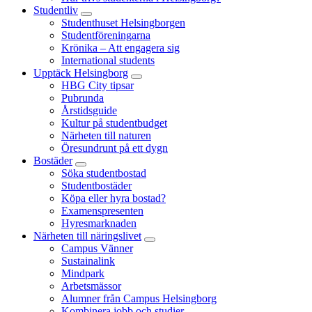
Studentliv
Studenthuset Helsingborgen
Studentföreningarna
Krönika – Att engagera sig
International students
Upptäck Helsingborg
HBG City tipsar
Pubrunda
Årstidsguide
Kultur på studentbudget
Närheten till naturen
Öresundrunt på ett dygn
Bostäder
Söka studentbostad
Studentbostäder
Köpa eller hyra bostad?
Examenspresenten
Hyresmarknaden
Närheten till näringslivet
Campus Vänner
Sustainalink
Mindpark
Arbetsmässor
Alumner från Campus Helsingborg
Kombinera jobb och studier