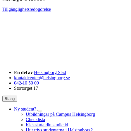
Tillgänglighetsredogörelse
En del av
Helsingborg Stad
kontaktcenter@helsingborg.se
042-10 50 00
Stortorget 17
Stäng
Ny student?
Utbildningar på Campus Helsingborg
Checklista
Kickstarta din studietid
Hur trivs studenterna i Helsingborg?