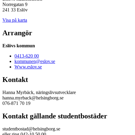
Norregatan 9
241 33 Eslöv
Visa på karta
Arrangör
Eslövs kommun
0413-620 00
kommunen@eslov.se
Www.eslov.se
Kontakt
Hanna Myrbäck, näringslivsutvecklare
hanna.myrback@helsingborg.se
076-871 70 19
Kontakt gällande studentbostäder
studentbostad@helsingborg.se
eller ring 042-10 50 00