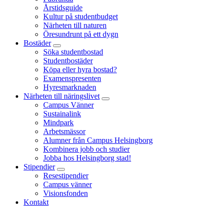
Årstidsguide
Kultur på studentbudget
Närheten till naturen
Öresundrunt på ett dygn
Bostäder
Söka studentbostad
Studentbostäder
Köpa eller hyra bostad?
Examenspresenten
Hyresmarknaden
Närheten till näringslivet
Campus Vänner
Sustainalink
Mindpark
Arbetsmässor
Alumner från Campus Helsingborg
Kombinera jobb och studier
Jobba hos Helsingborg stad!
Stipendier
Resestipendier
Campus vänner
Visionsfonden
Kontakt