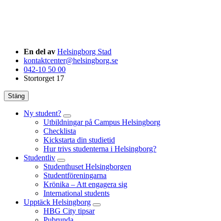
En del av
Helsingborg Stad
kontaktcenter@helsingborg.se
042-10 50 00
Stortorget 17
Stäng
Ny student?
Utbildningar på Campus Helsingborg
Checklista
Kickstarta din studietid
Hur trivs studenterna i Helsingborg?
Studentliv
Studenthuset Helsingborgen
Studentföreningarna
Krönika – Att engagera sig
International students
Upptäck Helsingborg
HBG City tipsar
Pubrunda