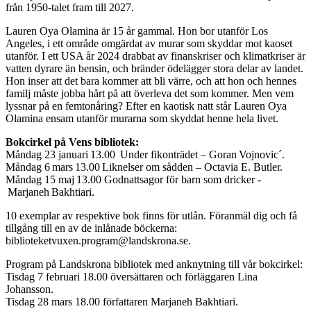
från 1950-talet fram till 2027.
Lauren
Oya
Olamina
är 15 år gammal. Hon bor utanför Los
Angeles
,
i ett område omgärdat av murar som skyddar mot kaoset
utanför. I ett USA år 2024 drabbat av finanskriser och klimatkriser är
vatten dyrare än bensin, och bränder ödelägger stora delar av landet.
Hon inser att det bara kommer att bli värre, och att hon och hennes
familj måste jobba hårt på att överleva det som kommer. Men vem
lyssnar på en femtonåring? Efter en kaotisk natt står Lauren
Oya
Olamina
ensam utanför murarna som skyddat henne hela livet.
Bokcirkel på Vens bibliotek:
Måndag 23 januari 13.00 Under fikonträdet – Goran Vojnovic´.
Måndag 6 mars 13.00 Liknelser om sådden – Octavia E. Butler.
Måndag 15 maj 13.00 Godnattsagor för barn som dricker -
Marjaneh Bakhtiari.
10 exemplar av respektive bok finns för utlån. Föranmäl dig och få
tillgång till en av de inlånade böckerna:
biblioteketvuxen.program@landskrona.se.
Program på Landskrona bibliotek med anknytning till vår bokcirkel:
Tisdag
7 februari 18.00 översättaren och förläggaren
Lina
Johansson
.
Tisdag
28
mars
18.00 författaren
Marjaneh
Bakhtiari.