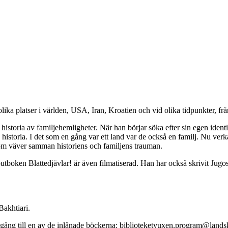
lika platser i världen, USA, Iran, Kroatien och vid olika tidpunkter, frå
istoria av familjehemligheter. När han börjar söka efter sin egen ident
 historia. I det som en gång var ett land var de också en familj. Nu verk
 som väver samman historiens och familjens trauman.
utboken Blattedjävlar! är även filmatiserad. Han har också skrivit Jugo
akhtiari.
llgång till en av de inlånade böckerna: biblioteketvuxen.program@lands