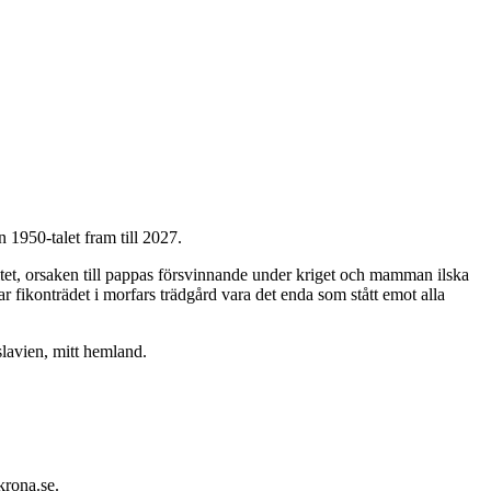
n 1950-talet fram till 2027.
itet, orsaken till pappas försvinnande under kriget och mamman ilska
ar fikonträdet i morfars trädgård vara det enda som stått emot alla
slavien, mitt hemland.
krona.se.