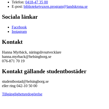
Telefon:
0418-47 35 00
E-post:
biblioteketvuxen.program@landskrona.se
Sociala länkar
Facebook
Instagram
Kontakt
Hanna Myrbäck, näringslivsutvecklare
hanna.myrback@helsingborg.se
076-871 70 19
Kontakt gällande studentbostäder
studentbostad@helsingborg.se
eller ring 042-10 50 00
Tillgänglighetsredogörelse