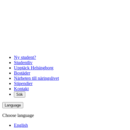
Ny student?
Studentliv
Upptäck Helsingborg
Bostäder
Närheten till näringslivet
Stipendier
Kontakt
Sök
Language
Choose language
English