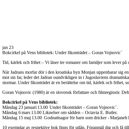
jan
23
Bokcirkel på Vens bibliotek: Under fikonträdet – Goran Vojnovic´
Tid, kärlek och frihet – Vi läser tre romaner om familjer som lever på o
När Jadrans morfar dör i den kroatiska byn Monjan uppenbarar sig en h
mot sin far, leder det Jadran oundvikligen in i Jugoslaviens dramatiska
stormar. Under fikonträdet är en berättelse om tid, kärlek och frihet,
Goran Vojnovic (1980) är en slovensk författare och filmregissör. Deb
Bokcirkel på Vens bibliotek:
Måndag 23 januari 13.00 Under fikonträdet – Goran Vojnovic´.
Måndag 6 mars 13.00 Liknelser om sådden – Octavia E. Butler.
Måndag 15 maj 13.00 Godnattsagor för barn som dricker - Marjaneh B
10 exemplar av respektive bok finns för utlån. Föranmäl dig och få ti