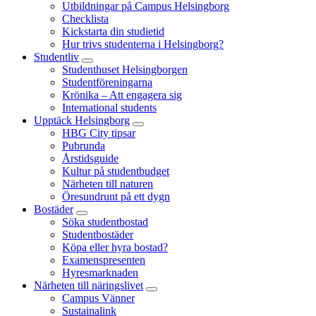
Utbildningar på Campus Helsingborg
Checklista
Kickstarta din studietid
Hur trivs studenterna i Helsingborg?
Studentliv
Studenthuset Helsingborgen
Studentföreningarna
Krönika – Att engagera sig
International students
Upptäck Helsingborg
HBG City tipsar
Pubrunda
Årstidsguide
Kultur på studentbudget
Närheten till naturen
Öresundrunt på ett dygn
Bostäder
Söka studentbostad
Studentbostäder
Köpa eller hyra bostad?
Examenspresenten
Hyresmarknaden
Närheten till näringslivet
Campus Vänner
Sustainalink