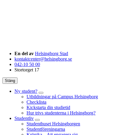
En del av
Helsingborg Stad
kontaktcenter@helsingborg.se
042-10 50 00
Stortorget 17
Stäng
Ny student?
Utbildningar på Campus Helsingborg
Checklista
Kickstarta din studietid
Hur trivs studenterna i Helsingborg?
Studentliv
Studenthuset Helsingborgen
Studentföreningarna
Krönika – Att engagera sig