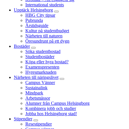
International students
Upptäck Helsingborg
HBG City tipsar
Pubrunda
Årstidsguide
Kultur på studentbudget
Närheten till naturen
Öresundrunt på ett dygn
Bostäder
Söka studentbostad
Studentbostäder
Köpa eller hyra bostad?
Examenspresenten
Hyresmarknaden
Närheten till näringslivet
Campus Vänner
Sustainalink
Mindpark
Arbetsmässor
Alumner från Campus Helsingborg
Kombinera jobb och studier
Jobba hos Helsingborg stad!
Stipendier
Resestipendier