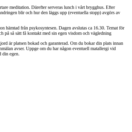
re meditation. Därefter serveras lunch i vårt brygghus. Efter
andringen blir och hur den läggs upp (eventuella stopp) avgörs av
ation hämtad från psykosyntesen. Dagen avslutas ca 16.30. Temat för
et och på så sätt få kontakt med sin egen visdom och vägledning
gjord är platsen bokad och garanterad. Om du bokar din plats innan
anmälan avser. Uppge om du har någon eventuell matallergi vid
d din egen.