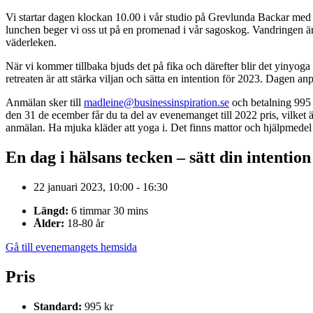
Vi startar dagen klockan 10.00 i vår studio på Grevlunda Backar med 
lunchen beger vi oss ut på en promenad i vår sagoskog. Vandringen är 
väderleken.
När vi kommer tillbaka bjuds det på fika och därefter blir det yinyo
retreaten är att stärka viljan och sätta en intention för 2023. Dagen anp
Anmälan sker till
madleine@businessinspiration.se
och betalning 995 
den 31 de ecember får du ta del av evenemanget till 2022 pris, vilke
anmälan. Ha mjuka kläder att yoga i. Det finns mattor och hjälpmedel
En dag i hälsans tecken – sätt din intention
22 januari 2023, 10:00 - 16:30
Längd:
6 timmar 30 mins
Ålder:
18-80 år
Gå till evenemangets hemsida
Pris
Standard:
995 kr