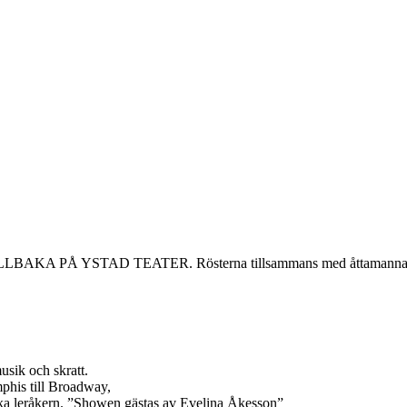
YSTAD TEATER. Rösterna tillsammans med åttamannabandets 
usik och skratt.
phis till Broadway,
ka leråkern. ”Showen gästas av Evelina Åkesson”