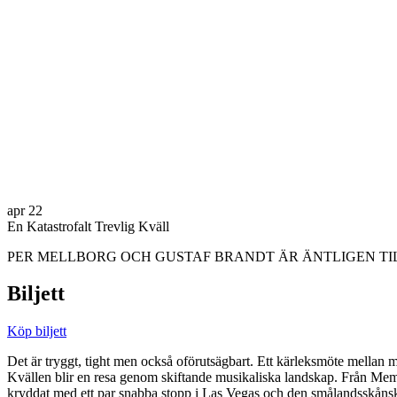
apr
22
En Katastrofalt Trevlig Kväll
PER MELLBORG OCH GUSTAF BRANDT ÄR ÄNTLIGEN TILLBAKA PÅ 
Biljett
Köp biljett
Det är tryggt, tight men också oförutsägbart. Ett kärleksmöte mellan m
Kvällen blir en resa genom skiftande musikaliska landskap. Från Mem
kryddat med ett par snabba stopp i Las Vegas och den smålandsskåns