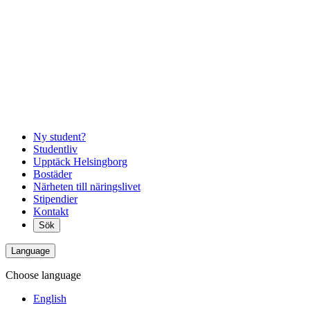
Ny student?
Studentliv
Upptäck Helsingborg
Bostäder
Närheten till näringslivet
Stipendier
Kontakt
Sök
Language
Choose language
English