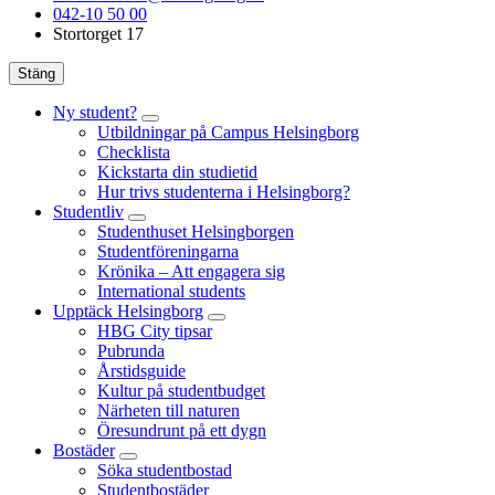
042-10 50 00
Stortorget 17
Stäng
Ny student?
Utbildningar på Campus Helsingborg
Checklista
Kickstarta din studietid
Hur trivs studenterna i Helsingborg?
Studentliv
Studenthuset Helsingborgen
Studentföreningarna
Krönika – Att engagera sig
International students
Upptäck Helsingborg
HBG City tipsar
Pubrunda
Årstidsguide
Kultur på studentbudget
Närheten till naturen
Öresundrunt på ett dygn
Bostäder
Söka studentbostad
Studentbostäder