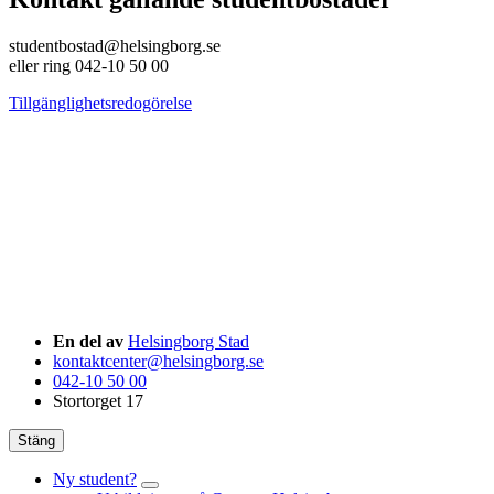
studentbostad@helsingborg.se
eller ring 042-10 50 00
Tillgänglighetsredogörelse
En del av
Helsingborg Stad
kontaktcenter@helsingborg.se
042-10 50 00
Stortorget 17
Stäng
Ny student?