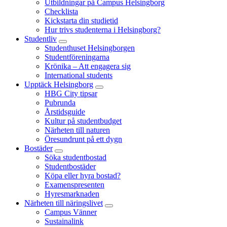
Utbildningar på Campus Helsingborg
Checklista
Kickstarta din studietid
Hur trivs studenterna i Helsingborg?
Studentliv
Studenthuset Helsingborgen
Studentföreningarna
Krönika – Att engagera sig
International students
Upptäck Helsingborg
HBG City tipsar
Pubrunda
Årstidsguide
Kultur på studentbudget
Närheten till naturen
Öresundrunt på ett dygn
Bostäder
Söka studentbostad
Studentbostäder
Köpa eller hyra bostad?
Examenspresenten
Hyresmarknaden
Närheten till näringslivet
Campus Vänner
Sustainalink