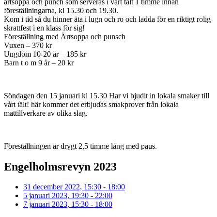
ärtsoppa och punch som serveras i vårt tält 1 timme innan
föreställningarna, kl 15.30 och 19.30.
Kom i tid så du hinner äta i lugn och ro och ladda för en riktigt rolig
skrattfest i en klass för sig!
Föreställning med Ärtsoppa och punsch
Vuxen – 370 kr
Ungdom 10-20 år – 185 kr
Barn t o m 9 år – 20 kr
Söndagen den 15 januari kl 15.30 Har vi bjudit in lokala smaker till
vårt tält! här kommer det erbjudas smakprover från lokala
mattillverkare av olika slag.
Föreställningen är drygt 2,5 timme lång med paus.
Engelholmsrevyn 2023
31 december 2022, 15:30 - 18:00
5 januari 2023, 19:30 - 22:00
7 januari 2023, 15:30 - 18:00