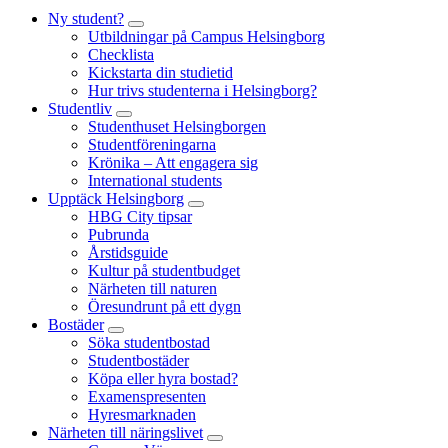
Ny student?
Utbildningar på Campus Helsingborg
Checklista
Kickstarta din studietid
Hur trivs studenterna i Helsingborg?
Studentliv
Studenthuset Helsingborgen
Studentföreningarna
Krönika – Att engagera sig
International students
Upptäck Helsingborg
HBG City tipsar
Pubrunda
Årstidsguide
Kultur på studentbudget
Närheten till naturen
Öresundrunt på ett dygn
Bostäder
Söka studentbostad
Studentbostäder
Köpa eller hyra bostad?
Examenspresenten
Hyresmarknaden
Närheten till näringslivet