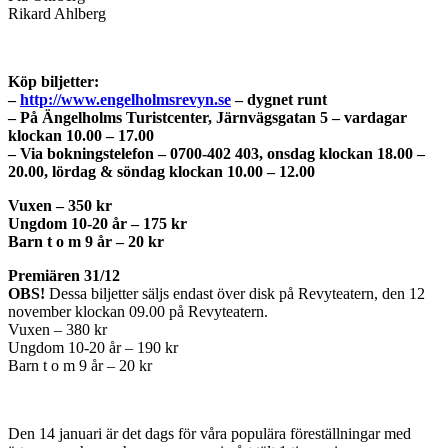
Rikard Ahlberg
Köp biljetter:
–
http://www.engelholmsrevyn.se
– dygnet runt
– På Ängelholms Turistcenter, Järnvägsgatan 5 – vardagar
klockan 10.00 – 17.00
– Via bokningstelefon – 0700-402 403, onsdag klockan 18.00 –
20.00, lördag & söndag klockan 10.00 – 12.00
Vuxen – 350 kr
Ungdom 10-20 år – 175 kr
Barn t o m 9 år – 20 kr
Premiären 31/12
OBS!
Dessa biljetter säljs endast över disk på Revyteatern, den 12
november klockan 09.00 på Revyteatern.
Vuxen – 380 kr
Ungdom 10-20 år – 190 kr
Barn t o m 9 år – 20 kr
Den 14 januari är det dags för våra populära föreställningar med