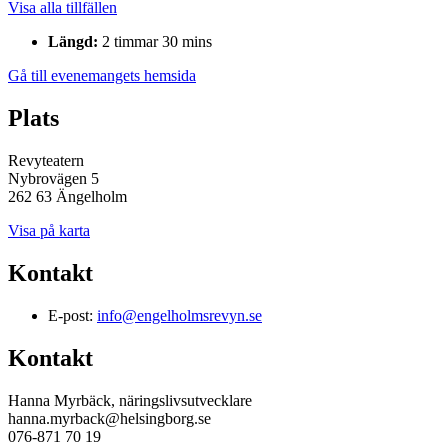
Visa alla tillfällen
Längd:
2 timmar 30 mins
Gå till evenemangets hemsida
Plats
Revyteatern
Nybrovägen 5
262 63 Ängelholm
Visa på karta
Kontakt
E-post:
info@engelholmsrevyn.se
Kontakt
Hanna Myrbäck, näringslivsutvecklare
hanna.myrback@helsingborg.se
076-871 70 19