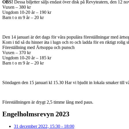
OBS!
Dessa biljetter säljs endast över disk på Revyteatern, den 12 
Vuxen – 380 kr
Ungdom 10-20 år – 190 kr
Barn t o m 9 år – 20 kr
Den 14 januari är det dags för våra populära föreställningar med ärtso
Kom i tid så du hinner äta i lugn och ro och ladda för en riktigt rolig skr
Föreställning med Ärtsoppa och punsch
Vuxen – 370 kr
Ungdom 10-20 år – 185 kr
Barn t o m 9 år – 20 kr
Söndagen den 15 januari kl 15.30 Har vi bjudit in lokala smaker till vå
Föreställningen är drygt 2,5 timme lång med paus.
Engelholmsrevyn 2023
31 december 2022, 15:30 - 18:00