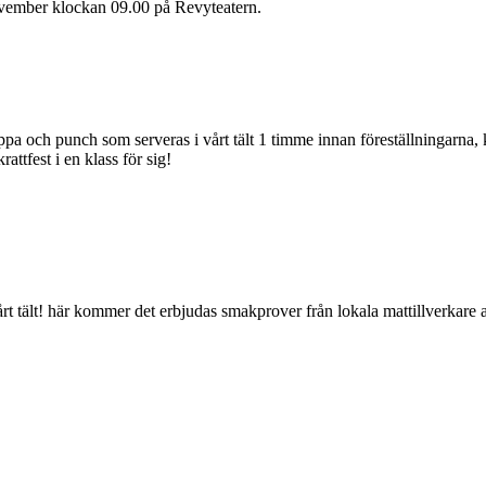
november klockan 09.00 på Revyteatern.
ppa och punch som serveras i vårt tält 1 timme innan föreställningarna,
attfest i en klass för sig!
rt tält! här kommer det erbjudas smakprover från lokala mattillverkare a