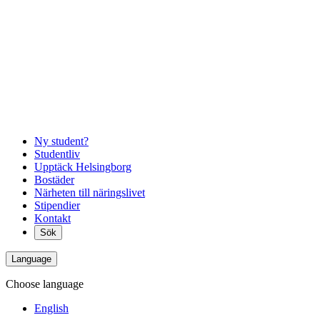
Ny student?
Studentliv
Upptäck Helsingborg
Bostäder
Närheten till näringslivet
Stipendier
Kontakt
Sök
Language
Choose language
English