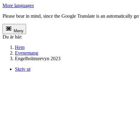
More languages
Please bear in mind, since the Google Translate is an automatically gene
Meny
Du är här:
Hem
Evenemang
Engelholmsrevyn 2023
Skriv ut