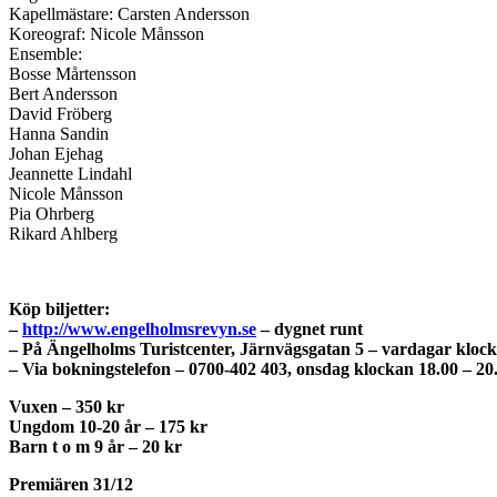
Kapellmästare: Carsten Andersson
Koreograf: Nicole Månsson
Ensemble:
Bosse Mårtensson
Bert Andersson
David Fröberg
Hanna Sandin
Johan Ejehag
Jeannette Lindahl
Nicole Månsson
Pia Ohrberg
Rikard Ahlberg
Köp biljetter:
–
http://www.engelholmsrevyn.se
– dygnet runt
– På Ängelholms Turistcenter, Järnvägsgatan 5 – vardagar klock
– Via bokningstelefon – 0700-402 403, onsdag klockan 18.00 – 20
Vuxen – 350 kr
Ungdom 10-20 år – 175 kr
Barn t o m 9 år – 20 kr
Premiären 31/12