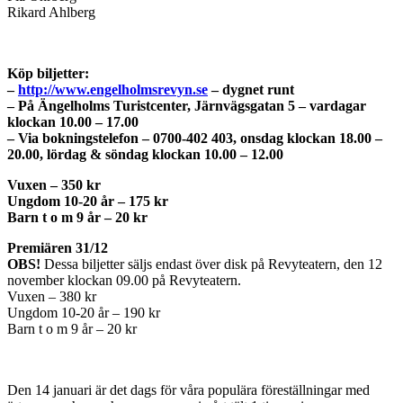
Rikard Ahlberg
Köp biljetter:
–
http://www.engelholmsrevyn.se
– dygnet runt
– På Ängelholms Turistcenter, Järnvägsgatan 5 – vardagar
klockan 10.00 – 17.00
– Via bokningstelefon – 0700-402 403, onsdag klockan 18.00 –
20.00, lördag & söndag klockan 10.00 – 12.00
Vuxen – 350 kr
Ungdom 10-20 år – 175 kr
Barn t o m 9 år – 20 kr
Premiären 31/12
OBS!
Dessa biljetter säljs endast över disk på Revyteatern, den 12
november klockan 09.00 på Revyteatern.
Vuxen – 380 kr
Ungdom 10-20 år – 190 kr
Barn t o m 9 år – 20 kr
Den 14 januari är det dags för våra populära föreställningar med