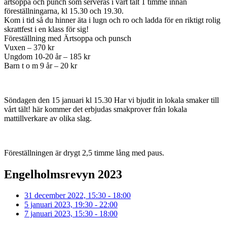
ärtsoppa och punch som serveras i vårt tält 1 timme innan
föreställningarna, kl 15.30 och 19.30.
Kom i tid så du hinner äta i lugn och ro och ladda för en riktigt rolig
skrattfest i en klass för sig!
Föreställning med Ärtsoppa och punsch
Vuxen – 370 kr
Ungdom 10-20 år – 185 kr
Barn t o m 9 år – 20 kr
Söndagen den 15 januari kl 15.30 Har vi bjudit in lokala smaker till
vårt tält! här kommer det erbjudas smakprover från lokala
mattillverkare av olika slag.
Föreställningen är drygt 2,5 timme lång med paus.
Engelholmsrevyn 2023
31 december 2022, 15:30 - 18:00
5 januari 2023, 19:30 - 22:00
7 januari 2023, 15:30 - 18:00