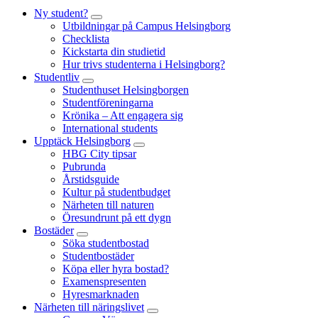
Ny student?
Utbildningar på Campus Helsingborg
Checklista
Kickstarta din studietid
Hur trivs studenterna i Helsingborg?
Studentliv
Studenthuset Helsingborgen
Studentföreningarna
Krönika – Att engagera sig
International students
Upptäck Helsingborg
HBG City tipsar
Pubrunda
Årstidsguide
Kultur på studentbudget
Närheten till naturen
Öresundrunt på ett dygn
Bostäder
Söka studentbostad
Studentbostäder
Köpa eller hyra bostad?
Examenspresenten
Hyresmarknaden
Närheten till näringslivet