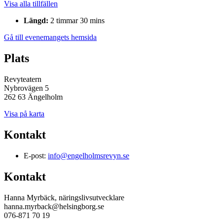
Visa alla tillfällen
Längd:
2 timmar 30 mins
Gå till evenemangets hemsida
Plats
Revyteatern
Nybrovägen 5
262 63 Ängelholm
Visa på karta
Kontakt
E-post:
info@engelholmsrevyn.se
Kontakt
Hanna Myrbäck, näringslivsutvecklare
hanna.myrback@helsingborg.se
076-871 70 19