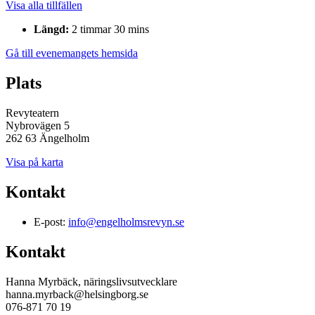
Visa alla tillfällen
Längd:
2 timmar 30 mins
Gå till evenemangets hemsida
Plats
Revyteatern
Nybrovägen 5
262 63 Ängelholm
Visa på karta
Kontakt
E-post:
info@engelholmsrevyn.se
Kontakt
Hanna Myrbäck, näringslivsutvecklare
hanna.myrback@helsingborg.se
076-871 70 19