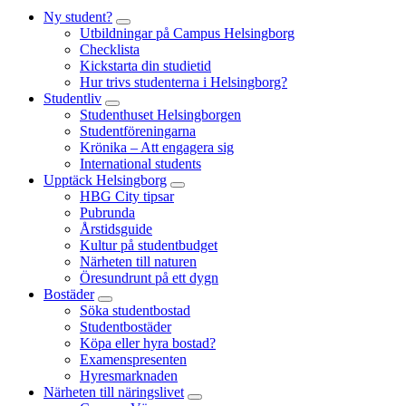
Ny student?
Utbildningar på Campus Helsingborg
Checklista
Kickstarta din studietid
Hur trivs studenterna i Helsingborg?
Studentliv
Studenthuset Helsingborgen
Studentföreningarna
Krönika – Att engagera sig
International students
Upptäck Helsingborg
HBG City tipsar
Pubrunda
Årstidsguide
Kultur på studentbudget
Närheten till naturen
Öresundrunt på ett dygn
Bostäder
Söka studentbostad
Studentbostäder
Köpa eller hyra bostad?
Examenspresenten
Hyresmarknaden
Närheten till näringslivet