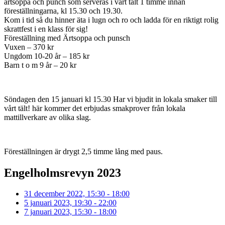
ärtsoppa och punch som serveras i vårt tält 1 timme innan
föreställningarna, kl 15.30 och 19.30.
Kom i tid så du hinner äta i lugn och ro och ladda för en riktigt rolig
skrattfest i en klass för sig!
Föreställning med Ärtsoppa och punsch
Vuxen – 370 kr
Ungdom 10-20 år – 185 kr
Barn t o m 9 år – 20 kr
Söndagen den 15 januari kl 15.30 Har vi bjudit in lokala smaker till
vårt tält! här kommer det erbjudas smakprover från lokala
mattillverkare av olika slag.
Föreställningen är drygt 2,5 timme lång med paus.
Engelholmsrevyn 2023
31 december 2022, 15:30 - 18:00
5 januari 2023, 19:30 - 22:00
7 januari 2023, 15:30 - 18:00