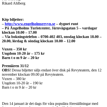
Rikard Ahlberg
Köp biljetter:
–
http://www.engelholmsrevyn.se
– dygnet runt
– På Ängelholms Turistcenter, Järnvägsgatan 5 – vardagar
klockan 10.00 – 17.00
– Via bokningstelefon – 0700-402 403, onsdag klockan 18.00 –
20.00, lördag & söndag klockan 10.00 – 12.00
Vuxen – 350 kr
Ungdom 10-20 år – 175 kr
Barn t o m 9 år – 20 kr
Premiären 31/12
OBS!
Dessa biljetter säljs endast över disk på Revyteatern, den 12
november klockan 09.00 på Revyteatern.
Vuxen – 380 kr
Ungdom 10-20 år – 190 kr
Barn t o m 9 år – 20 kr
Den 14 januari är det dags för våra populära föreställningar med