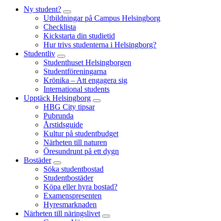
Ny student?
Utbildningar på Campus Helsingborg
Checklista
Kickstarta din studietid
Hur trivs studenterna i Helsingborg?
Studentliv
Studenthuset Helsingborgen
Studentföreningarna
Krönika – Att engagera sig
International students
Upptäck Helsingborg
HBG City tipsar
Pubrunda
Årstidsguide
Kultur på studentbudget
Närheten till naturen
Öresundrunt på ett dygn
Bostäder
Söka studentbostad
Studentbostäder
Köpa eller hyra bostad?
Examenspresenten
Hyresmarknaden
Närheten till näringslivet