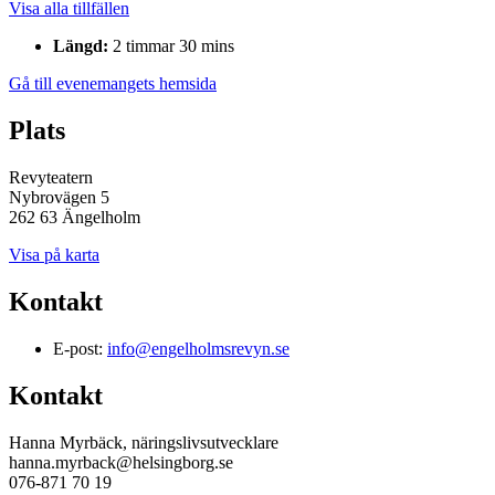
Visa alla tillfällen
Längd:
2 timmar 30 mins
Gå till evenemangets hemsida
Plats
Revyteatern
Nybrovägen 5
262 63 Ängelholm
Visa på karta
Kontakt
E-post:
info@engelholmsrevyn.se
Kontakt
Hanna Myrbäck, näringslivsutvecklare
hanna.myrback@helsingborg.se
076-871 70 19