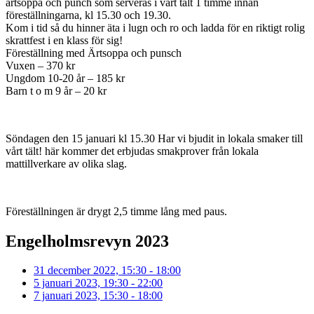
ärtsoppa och punch som serveras i vårt tält 1 timme innan
föreställningarna, kl 15.30 och 19.30.
Kom i tid så du hinner äta i lugn och ro och ladda för en riktigt rolig
skrattfest i en klass för sig!
Föreställning med Ärtsoppa och punsch
Vuxen – 370 kr
Ungdom 10-20 år – 185 kr
Barn t o m 9 år – 20 kr
Söndagen den 15 januari kl 15.30 Har vi bjudit in lokala smaker till
vårt tält! här kommer det erbjudas smakprover från lokala
mattillverkare av olika slag.
Föreställningen är drygt 2,5 timme lång med paus.
Engelholmsrevyn 2023
31 december 2022, 15:30 - 18:00
5 januari 2023, 19:30 - 22:00
7 januari 2023, 15:30 - 18:00