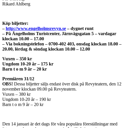
Rikard Ahlberg
Köp biljetter:
–
http://www.engelholmsrevyn.se
– dygnet runt
– På Ängelholms Turistcenter, Järnvägsgatan 5 – vardagar
klockan 10.00 – 17.00
– Via bokningstelefon – 0700-402 403, onsdag klockan 18.00 –
20.00, lördag & söndag klockan 10.00 – 12.00
Vuxen – 350 kr
Ungdom 10-20 år – 175 kr
Barn t o m 9 år – 20 kr
Premiären 31/12
OBS!
Dessa biljetter säljs endast över disk på Revyteatern, den 12
november klockan 09.00 på Revyteatern.
Vuxen – 380 kr
Ungdom 10-20 år – 190 kr
Barn t o m 9 år – 20 kr
Den 14 januari är det dags för våra populära föreställningar med