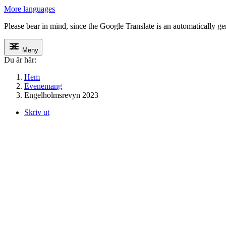
More languages
Please bear in mind, since the Google Translate is an automatically gene
Meny
Du är här:
Hem
Evenemang
Engelholmsrevyn 2023
Skriv ut