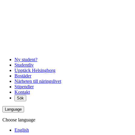
Ny student?
Studentliv
Upptäck Helsingborg
Bostäder
Närheten till näringslivet
Stipendier
Kontakt
Sök
Language
Choose language
English