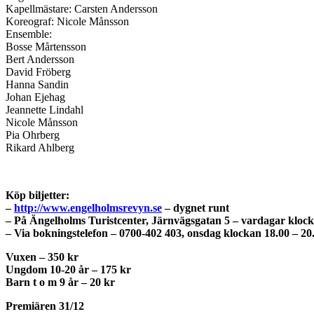
Kapellmästare: Carsten Andersson
Koreograf: Nicole Månsson
Ensemble:
Bosse Mårtensson
Bert Andersson
David Fröberg
Hanna Sandin
Johan Ejehag
Jeannette Lindahl
Nicole Månsson
Pia Ohrberg
Rikard Ahlberg
Köp biljetter:
–
http://www.engelholmsrevyn.se
– dygnet runt
– På Ängelholms Turistcenter, Järnvägsgatan 5 – vardagar klock
– Via bokningstelefon – 0700-402 403, onsdag klockan 18.00 – 20
Vuxen – 350 kr
Ungdom 10-20 år – 175 kr
Barn t o m 9 år – 20 kr
Premiären 31/12