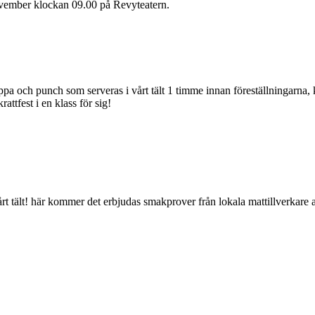
november klockan 09.00 på Revyteatern.
ppa och punch som serveras i vårt tält 1 timme innan föreställningarna,
attfest i en klass för sig!
rt tält! här kommer det erbjudas smakprover från lokala mattillverkare a