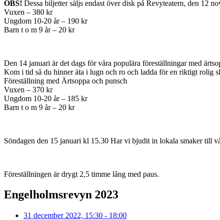
OBS!
Dessa biljetter säljs endast över disk på Revyteatern, den 12 
Vuxen – 380 kr
Ungdom 10-20 år – 190 kr
Barn t o m 9 år – 20 kr
Den 14 januari är det dags för våra populära föreställningar med ärtso
Kom i tid så du hinner äta i lugn och ro och ladda för en riktigt rolig skr
Föreställning med Ärtsoppa och punsch
Vuxen – 370 kr
Ungdom 10-20 år – 185 kr
Barn t o m 9 år – 20 kr
Söndagen den 15 januari kl 15.30 Har vi bjudit in lokala smaker till vå
Föreställningen är drygt 2,5 timme lång med paus.
Engelholmsrevyn 2023
31 december 2022, 15:30 - 18:00