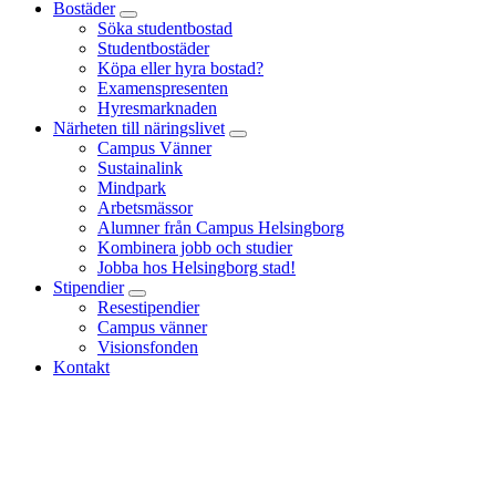
Bostäder
Söka studentbostad
Studentbostäder
Köpa eller hyra bostad?
Examenspresenten
Hyresmarknaden
Närheten till näringslivet
Campus Vänner
Sustainalink
Mindpark
Arbetsmässor
Alumner från Campus Helsingborg
Kombinera jobb och studier
Jobba hos Helsingborg stad!
Stipendier
Resestipendier
Campus vänner
Visionsfonden
Kontakt