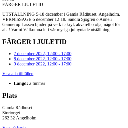
FÄRGER I JULETID
UTSTÄLLNING 5-18 december i Gamla Rådhuset, Ängelholm.
VERNISSAGE 6 december 12-18. Sandra Sjögren o Anneli
Gannerup Lassen bjuder på verk i akryl, akvarell o olja, något för
alla! Varmt Välkomna in i vår mysiga julpyntade utställning.
FÄRGER I JULETID
7 december 2022, 12:00 - 17:00
8 december 2022, 12:00 - 17:00
9 december 2022, 12:00 - 17:00
Visa alla tillfällen
Längd:
2 timmar
Plats
Gamla Rådhuset
Stortorget
262 32 Ängelholm
Visa på karta