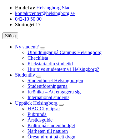
En del av
Helsingborg Stad
kontaktcenter@helsingborg.se
042-10 50 00
Stortorget 17
Stäng
Ny student?
Utbildningar på Campus Helsingborg
Checklista
Kickstarta din studietid
Hur trivs studenterna i Helsingborg?
Studentliv
Studenthuset Helsingborgen
Studentföreningarna
Krönika – Att engagera sig
International students
Upptäck Helsingborg
HBG City tipsar
Pubrunda
Årstidsguide
Kultur på studentbudget
Närheten till naturen
Öresundrunt på ett dygn