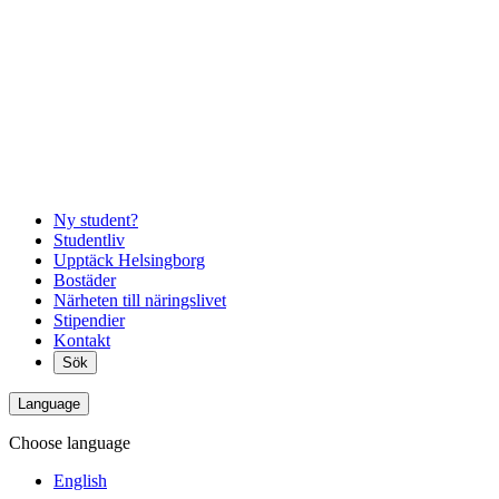
Ny student?
Studentliv
Upptäck Helsingborg
Bostäder
Närheten till näringslivet
Stipendier
Kontakt
Sök
Language
Choose language
English