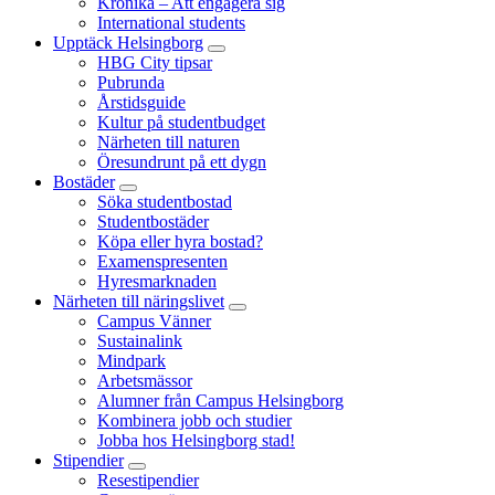
Krönika – Att engagera sig
International students
Upptäck Helsingborg
HBG City tipsar
Pubrunda
Årstidsguide
Kultur på studentbudget
Närheten till naturen
Öresundrunt på ett dygn
Bostäder
Söka studentbostad
Studentbostäder
Köpa eller hyra bostad?
Examenspresenten
Hyresmarknaden
Närheten till näringslivet
Campus Vänner
Sustainalink
Mindpark
Arbetsmässor
Alumner från Campus Helsingborg
Kombinera jobb och studier
Jobba hos Helsingborg stad!
Stipendier
Resestipendier