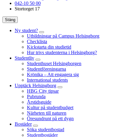
042-10 50 00
Stortorget 17
Stäng
Ny student?
Utbildningar på Campus Helsingborg
Checklista
Kickstarta din studietid
Hur trivs studenterna i Helsingborg?
Studentliv
Studenthuset Helsingborgen
Studentföreningarna
Krönika – Att engagera sig
International students
Upptäck Helsingborg
HBG City tipsar
Pubrunda
Årstidsguide
Kultur på studentbudget
Närheten till naturen
Öresundrunt på ett dygn
Bostäder
Söka studentbostad
Studentbostäder