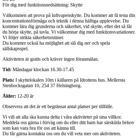
För dig med funktionsnedsättning: Skytte
Välkommen att prova på luftvapenskytte. Du kommer att få testa din
koncentrationsförmåga och teknik i denna häftiga upplevelse. Du
kommer lära dig grunderna och säkerhet, vid skytte, efter det så får
du börja skytte, på tavla. Vi välkomnar dig med funktionsvariationer.
Vi följer strikta säkerhetsrutiner.
Du kommer också ha möjlighet att slå dig ner och spela
sällskapsspel.
Aktiviteten är gratis och kräver ingen föranmälan.
Tid:
Måndagar klockan 16.30-17.45
Plats:
I skyttelokalen 10m i källaren på Idrottens hus. Mellersta
Stenbocksgatan 10, 254 37 Helsingborg.
Ålder:
12-20 år
Observera att det är ett begränsat antal platser per tillfälle.
Vi vill att alla ska kunna delta i våra aktiviteter på sina villkor.
Meddela oss gärna i förväg om du eller ditt barn har särskilda behov
som kan vara bra för oss att känna till.
Du får gärna kontakta oss om du vill veta mer om aktiviteten.