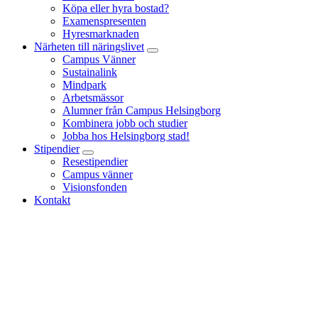
Köpa eller hyra bostad?
Examenspresenten
Hyresmarknaden
Närheten till näringslivet
Campus Vänner
Sustainalink
Mindpark
Arbetsmässor
Alumner från Campus Helsingborg
Kombinera jobb och studier
Jobba hos Helsingborg stad!
Stipendier
Resestipendier
Campus vänner
Visionsfonden
Kontakt