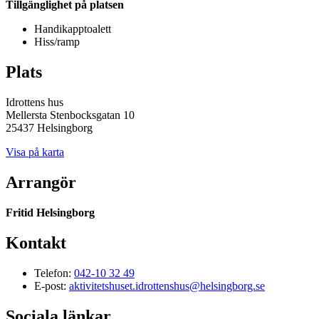
Tillgänglighet på platsen
Handikapptoalett
Hiss/ramp
Plats
Idrottens hus
Mellersta Stenbocksgatan 10
25437 Helsingborg
Visa på karta
Arrangör
Fritid Helsingborg
Kontakt
Telefon:
042-10 32 49
E-post:
aktivitetshuset.idrottenshus@helsingborg.se
Sociala länkar