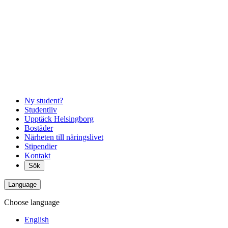
Ny student?
Studentliv
Upptäck Helsingborg
Bostäder
Närheten till näringslivet
Stipendier
Kontakt
Sök
Language
Choose language
English