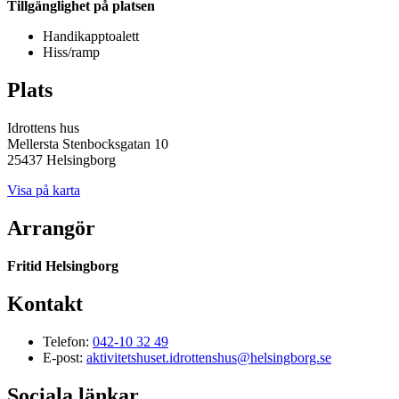
Tillgänglighet på platsen
Handikapptoalett
Hiss/ramp
Plats
Idrottens hus
Mellersta Stenbocksgatan 10
25437 Helsingborg
Visa på karta
Arrangör
Fritid Helsingborg
Kontakt
Telefon:
042-10 32 49
E-post:
aktivitetshuset.idrottenshus@helsingborg.se
Sociala länkar