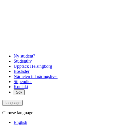
Ny student?
Studentliv
Upptäck Helsingborg
Bostäder
Närheten till näringslivet
Stipendier
Kontakt
Sök
Language
Choose language
English