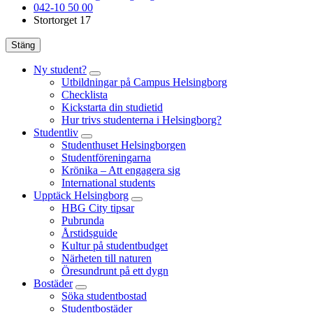
042-10 50 00
Stortorget 17
Stäng
Ny student?
Utbildningar på Campus Helsingborg
Checklista
Kickstarta din studietid
Hur trivs studenterna i Helsingborg?
Studentliv
Studenthuset Helsingborgen
Studentföreningarna
Krönika – Att engagera sig
International students
Upptäck Helsingborg
HBG City tipsar
Pubrunda
Årstidsguide
Kultur på studentbudget
Närheten till naturen
Öresundrunt på ett dygn
Bostäder
Söka studentbostad
Studentbostäder