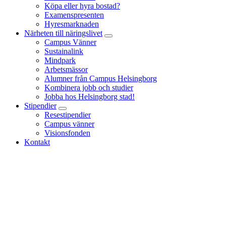
Köpa eller hyra bostad?
Examenspresenten
Hyresmarknaden
Närheten till näringslivet
Campus Vänner
Sustainalink
Mindpark
Arbetsmässor
Alumner från Campus Helsingborg
Kombinera jobb och studier
Jobba hos Helsingborg stad!
Stipendier
Resestipendier
Campus vänner
Visionsfonden
Kontakt