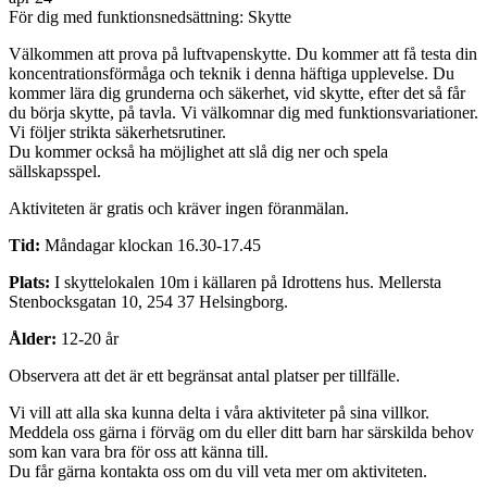
För dig med funktionsnedsättning: Skytte
Välkommen att prova på luftvapenskytte. Du kommer att få testa din
koncentrationsförmåga och teknik i denna häftiga upplevelse. Du
kommer lära dig grunderna och säkerhet, vid skytte, efter det så får
du börja skytte, på tavla. Vi välkomnar dig med funktionsvariationer.
Vi följer strikta säkerhetsrutiner.
Du kommer också ha möjlighet att slå dig ner och spela
sällskapsspel.
Aktiviteten är gratis och kräver ingen föranmälan.
Tid:
Måndagar klockan 16.30-17.45
Plats:
I skyttelokalen 10m i källaren på Idrottens hus. Mellersta
Stenbocksgatan 10, 254 37 Helsingborg.
Ålder:
12-20 år
Observera att det är ett begränsat antal platser per tillfälle.
Vi vill att alla ska kunna delta i våra aktiviteter på sina villkor.
Meddela oss gärna i förväg om du eller ditt barn har särskilda behov
som kan vara bra för oss att känna till.
Du får gärna kontakta oss om du vill veta mer om aktiviteten.