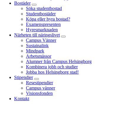
Bostäder
Söka studentbostad
Studentbostäder
Köpa eller hyra bostad?
Examenspresenten
Hyresmarknaden
Närheten till näringslivet
Campus Vänner
Sustainalink
Mindpark
Arbetsmässor
Alumner från Campus Helsingborg
Kombinera jobb och studier
Jobba hos Helsingborg stad!
Stipendier
Resestipendier
Campus vänner
Visionsfonden
Kontakt