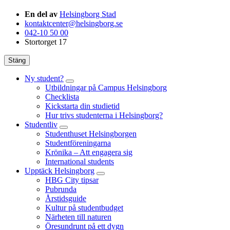
En del av
Helsingborg Stad
kontaktcenter@helsingborg.se
042-10 50 00
Stortorget 17
Stäng
Ny student?
Utbildningar på Campus Helsingborg
Checklista
Kickstarta din studietid
Hur trivs studenterna i Helsingborg?
Studentliv
Studenthuset Helsingborgen
Studentföreningarna
Krönika – Att engagera sig
International students
Upptäck Helsingborg
HBG City tipsar
Pubrunda
Årstidsguide
Kultur på studentbudget
Närheten till naturen
Öresundrunt på ett dygn