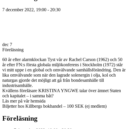
7 december 2022, 19:00 - 20:30
dec
7
Föreläsning
60 år efter alarmklockan Tyst vår av Rachel Carson (1962) och 50
år efter FN:s första globala miljökonferens i Stockholm (1972) står
vi mitt uppe i en global och omvälvande samhällsförändring. Den är
lika omvälvande som när den lagrade solenergin i olja, kol och
naturgas gjorde det möjligt att gå från bondesamhälle till
industrisamhälle.
Kvällens föreläsare KRISTINA YNGWE talar över ämnet Staten
och kapitalet – i samma båt?
Läs mer på vår hemsida
Biljetter hos Killbergs bokhandel – 100 SEK (ej medlem)
Föreläsning