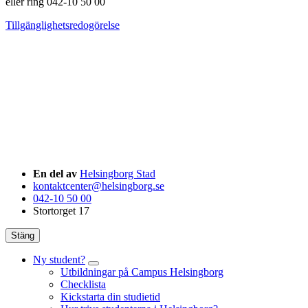
eller ring 042-10 50 00
Tillgänglighetsredogörelse
En del av
Helsingborg Stad
kontaktcenter@helsingborg.se
042-10 50 00
Stortorget 17
Stäng
Ny student?
Utbildningar på Campus Helsingborg
Checklista
Kickstarta din studietid