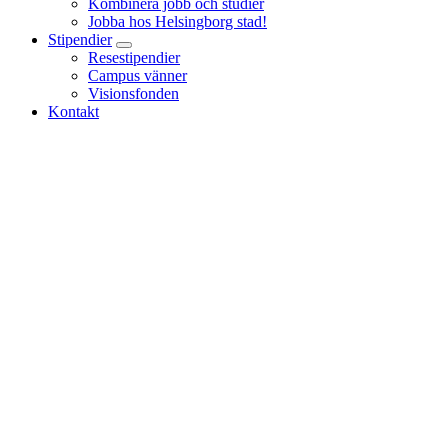
Kombinera jobb och studier
Jobba hos Helsingborg stad!
Stipendier
Resestipendier
Campus vänner
Visionsfonden
Kontakt