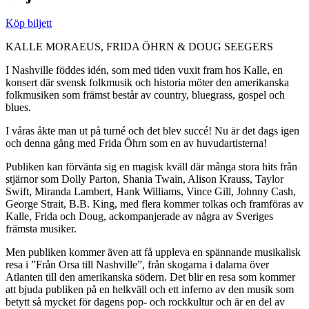
Köp biljett
KALLE MORAEUS, FRIDA ÖHRN & DOUG SEEGERS
I Nashville föddes idén, som med tiden vuxit fram hos Kalle, en
konsert där svensk folkmusik och historia möter den amerikanska
folkmusiken som främst består av country, bluegrass, gospel och
blues.
I våras åkte man ut på turné och det blev succé! Nu är det dags igen
och denna gång med Frida Öhrn som en av huvudartisterna!
Publiken kan förvänta sig en magisk kväll där många stora hits från
stjärnor som Dolly Parton, Shania Twain, Alison Krauss, Taylor
Swift, Miranda Lambert, Hank Williams, Vince Gill, Johnny Cash,
George Strait, B.B. King, med flera kommer tolkas och framföras av
Kalle, Frida och Doug, ackompanjerade av några av Sveriges
främsta musiker.
Men publiken kommer även att få uppleva en spännande musikalisk
resa i ”Från Orsa till Nashville”, från skogarna i dalarna över
Atlanten till den amerikanska södern. Det blir en resa som kommer
att bjuda publiken på en helkväll och ett inferno av den musik som
betytt så mycket för dagens pop- och rockkultur och är en del av