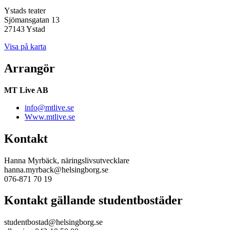
Ystads teater
Sjömansgatan 13
27143 Ystad
Visa på karta
Arrangör
MT Live AB
info@mtlive.se
Www.mtlive.se
Kontakt
Hanna Myrbäck, näringslivsutvecklare
hanna.myrback@helsingborg.se
076-871 70 19
Kontakt gällande studentbostäder
studentbostad@helsingborg.se