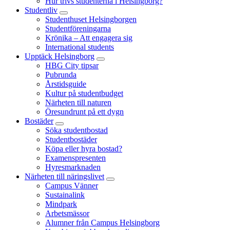
Hur trivs studenterna i Helsingborg?
Studentliv
Studenthuset Helsingborgen
Studentföreningarna
Krönika – Att engagera sig
International students
Upptäck Helsingborg
HBG City tipsar
Pubrunda
Årstidsguide
Kultur på studentbudget
Närheten till naturen
Öresundrunt på ett dygn
Bostäder
Söka studentbostad
Studentbostäder
Köpa eller hyra bostad?
Examenspresenten
Hyresmarknaden
Närheten till näringslivet
Campus Vänner
Sustainalink
Mindpark
Arbetsmässor
Alumner från Campus Helsingborg