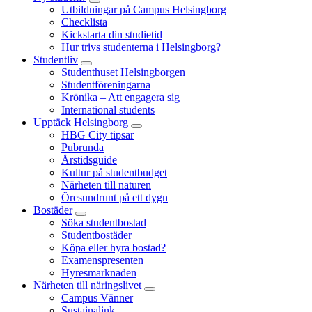
Utbildningar på Campus Helsingborg
Checklista
Kickstarta din studietid
Hur trivs studenterna i Helsingborg?
Studentliv
Studenthuset Helsingborgen
Studentföreningarna
Krönika – Att engagera sig
International students
Upptäck Helsingborg
HBG City tipsar
Pubrunda
Årstidsguide
Kultur på studentbudget
Närheten till naturen
Öresundrunt på ett dygn
Bostäder
Söka studentbostad
Studentbostäder
Köpa eller hyra bostad?
Examenspresenten
Hyresmarknaden
Närheten till näringslivet
Campus Vänner
Sustainalink