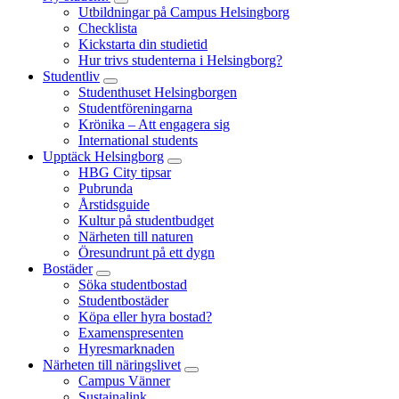
Utbildningar på Campus Helsingborg
Checklista
Kickstarta din studietid
Hur trivs studenterna i Helsingborg?
Studentliv
Studenthuset Helsingborgen
Studentföreningarna
Krönika – Att engagera sig
International students
Upptäck Helsingborg
HBG City tipsar
Pubrunda
Årstidsguide
Kultur på studentbudget
Närheten till naturen
Öresundrunt på ett dygn
Bostäder
Söka studentbostad
Studentbostäder
Köpa eller hyra bostad?
Examenspresenten
Hyresmarknaden
Närheten till näringslivet
Campus Vänner
Sustainalink