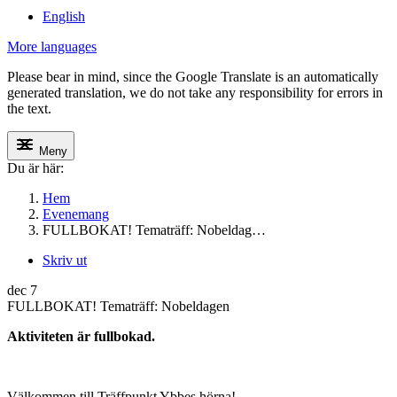
English
More languages
Please bear in mind, since the Google Translate is an automatically
generated translation, we do not take any responsibility for errors in
the text.
Meny
Du är här:
Hem
Evenemang
FULLBOKAT! Tematräff: Nobeldag…
Skriv ut
dec
7
FULLBOKAT! Tematräff: Nobeldagen
Aktiviteten är fullbokad.
Välkommen till Träffpunkt Ybbes hörna!