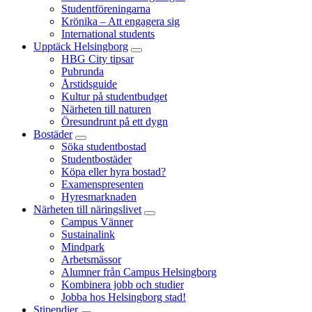
Studentföreningarna
Krönika – Att engagera sig
International students
Upptäck Helsingborg
HBG City tipsar
Pubrunda
Årstidsguide
Kultur på studentbudget
Närheten till naturen
Öresundrunt på ett dygn
Bostäder
Söka studentbostad
Studentbostäder
Köpa eller hyra bostad?
Examenspresenten
Hyresmarknaden
Närheten till näringslivet
Campus Vänner
Sustainalink
Mindpark
Arbetsmässor
Alumner från Campus Helsingborg
Kombinera jobb och studier
Jobba hos Helsingborg stad!
Stipendier